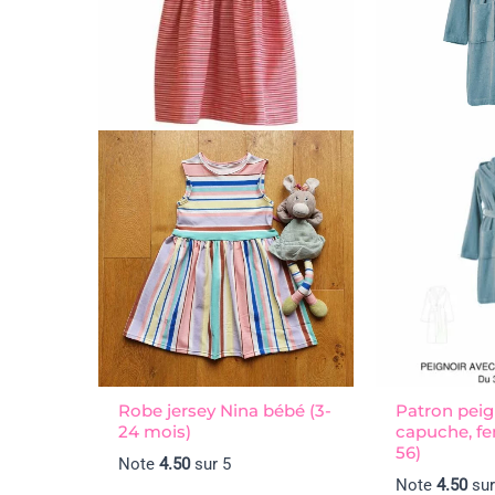
Robe jersey Nina bébé (3-
Patron peig
24 mois)
capuche, f
56)
Note
4.50
sur 5
Note
4.50
sur