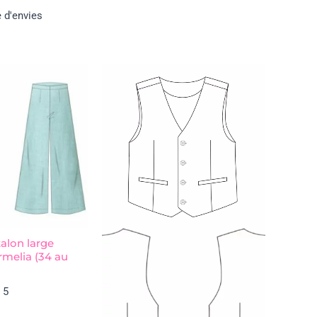
e d'envies
alon large
melia (34 au
 5