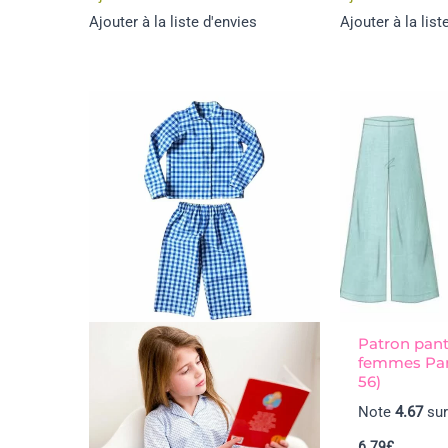
Ajouter à la liste d'envies
Ajouter à la list
Patron pant
femmes Par
56)
Note
4.67
sur
6.79
£