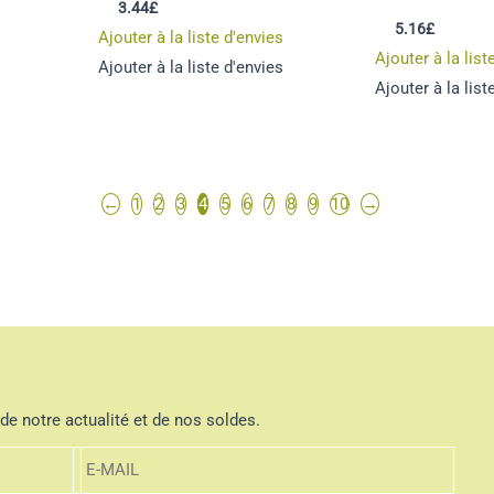
3.44
£
5.16
£
Ajouter à la liste d'envies
Ajouter à la list
Ajouter à la liste d'envies
Ajouter à la list
←
1
2
3
4
5
6
7
8
9
10
→
de notre actualité et de nos soldes.