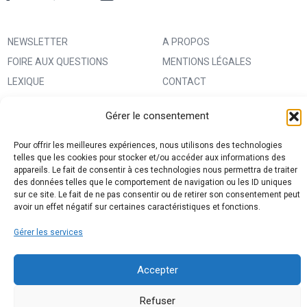
NEWSLETTER
A PROPOS
FOIRE AUX QUESTIONS
MENTIONS LÉGALES
LEXIQUE
CONTACT
IMPRIMER UN PATRON
ANNONCEURS
Gérer le consentement
MA BOUTIQUE CREATIVE FABRICA
CONDITIONS GÉNÉRALES
D’UTILISATION
Pour offrir les meilleures expériences, nous utilisons des technologies
telles que les cookies pour stocker et/ou accéder aux informations des
POLITIQUE DE CONFIDENTIALITÉ
appareils. Le fait de consentir à ces technologies nous permettra de traiter
ET PROTECTION DES DONNÉES
des données telles que le comportement de navigation ou les ID uniques
sur ce site. Le fait de ne pas consentir ou de retirer son consentement peut
(RGPD)
avoir un effet négatif sur certaines caractéristiques et fonctions.
POLITIQUE DE COOKIES (UE)
Gérer les services
PARTENAIRES
DROIT DE RÉTRACTATION
Accepter
Refuser