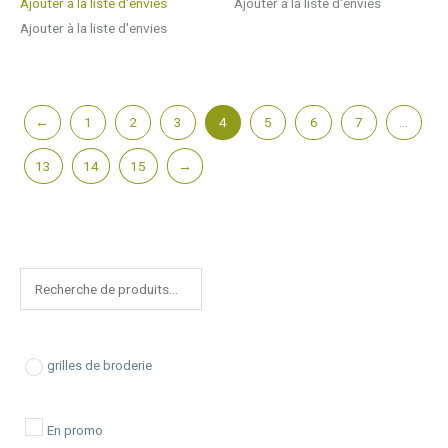
Ajouter à la liste d'envies
Ajouter à la liste d'envies
Ajouter à la liste d'envies
←
1
2
3
4
5
6
7
…
13
14
15
→
R
e
c
h
grilles de broderie
e
r
En promo
c