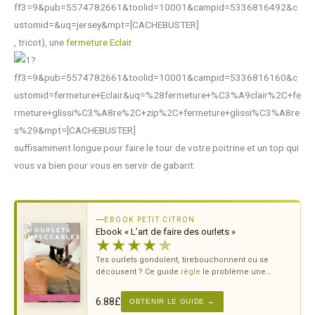
, tricot), une
fermeture Eclair
suffisamment longue pour faire le tour de votre poitrine et un top qui
vous va bien pour vous en servir de gabarit.
EBOOK PETIT CITRON
Ebook « L’art de faire des ourlets »
★
★
★
★
★
Tes ourlets gondolent, tirebouchonnent ou se
décousent ? Ce guide
règle
le problème une
bonne fois pour toutes — tous
tissus
, toutes
machines.
6.88
£
OBTENIR LE GUIDE →