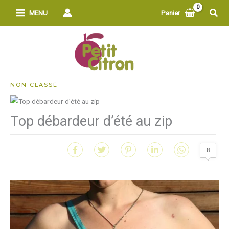
Aller
Rech
MENU
Panier
au
contenu
NON CLASSÉ
Top débardeur d’été au zip
8