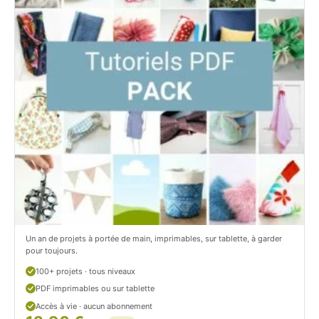
b
a
o
g
o
r
k
a
.
m
c
.
o
c
m
o
/
m
P
/
Un an de projets à portée de main, imprimables, sur tablette, à garder
pour toujours.
e
p
100+ projets · tous niveaux
t
e
PDF imprimables ou sur tablette
i
t
Accès à vie · aucun abonnement