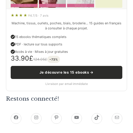
4.7/5 · 7 avis
Machine, tissus, ourlets, poches, biais, broderie… 15 guides en français
à consulter à chaque projet.
15 ebooks thématiques complets
PDF · lecture sur tous supports
Accès à vie · Mises à jour gratuites
33.90
£
124.05
£
−73%
Je découvre les 15 ebooks →
Livraison par email immédiate
Restons connecté!
h
h
P
Y
T
E
t
t
i
o
i
-