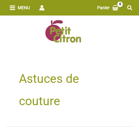
Aller
Rech
MENU
Panier
au
contenu
Astuces de
couture