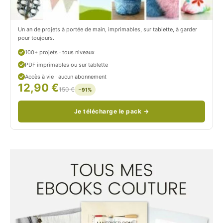
/
n
c
Un an de projets à portée de main, imprimables, sur tablette, à garder
o
pour toujours.
u
100+ projets · tous niveaux
PDF imprimables ou sur tablette
d
Accès à vie · aucun abonnement
12,90 €
/
150 €
−91%
Je télécharge le pack →