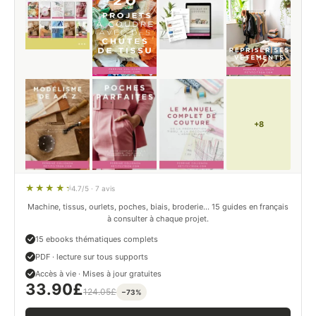
+8
4.7/5 · 7 avis
Machine, tissus, ourlets, poches, biais, broderie… 15 guides en français
à consulter à chaque projet.
15 ebooks thématiques complets
PDF · lecture sur tous supports
Accès à vie · Mises à jour gratuites
33.90
£
124.05
£
−73%