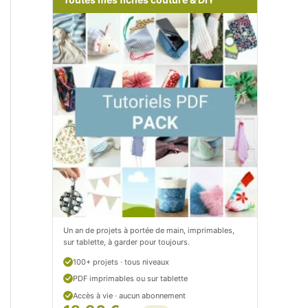
m
o
/
m
P
/
e
p
t
e
i
t
t
i
C
t
i
c
t
i
Un an de projets à portée de main, imprimables,
sur tablette, à garder pour toujours.
r
t
100+ projets · tous niveaux
o
r
PDF imprimables ou sur tablette
n
o
Accès à vie · aucun abonnement