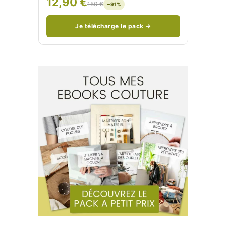
12,90 €
150 €
−91%
/
n
c
Je télécharge le pack →
o
u
d
/