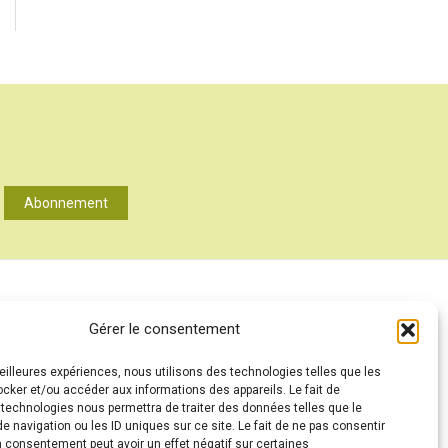
Abonnement
A PROPOS
Gérer le consentement
MENTIONS LÉGALES
meilleures expériences, nous utilisons des technologies telles que les
CONTACT
ocker et/ou accéder aux informations des appareils. Le fait de
ANNONCEURS
 technologies nous permettra de traiter des données telles que le
 navigation ou les ID uniques sur ce site. Le fait de ne pas consentir
CONDITIONS GÉNÉRALES D’UTILISATION
n consentement peut avoir un effet négatif sur certaines