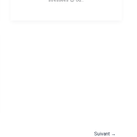
stressées 😉 ou...
Suivant
→