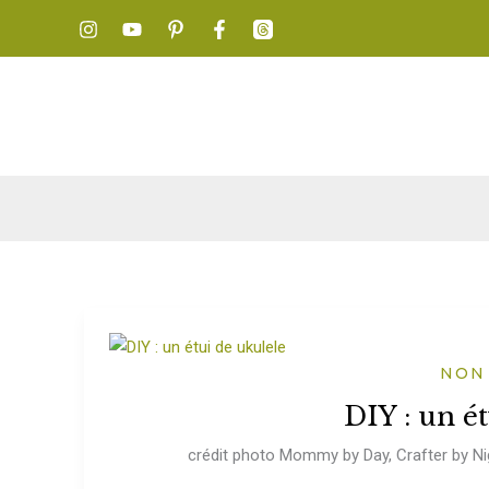
Aller
au
contenu
NON
DIY : un é
crédit photo Mommy by Day, Crafter by Nig