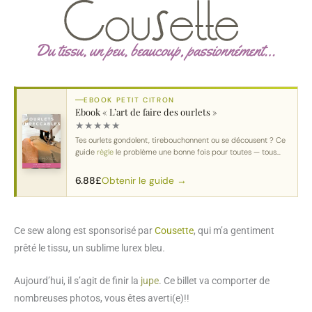
EBOOK PETIT CITRON
Ebook « L’art de faire des ourlets »
★
★
★
★
★
Tes ourlets gondolent, tirebouchonnent ou se décousent ? Ce
guide
règle
le problème une bonne fois pour toutes — tous
tissus
, toutes machines.
Obtenir le guide →
6.88
£
Ce sew along est sponsorisé par
Cousette
, qui m’a gentiment
prêté le tissu, un sublime lurex bleu
.
Aujourd’hui, il s’agit de finir la
jupe
. Ce billet va comporter de
nombreuses photos, vous êtes averti(e)!!