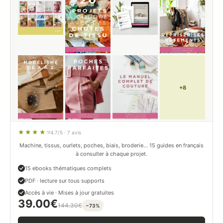
+8
4.7/5 · 7 avis
Machine, tissus, ourlets, poches, biais, broderie… 15 guides en français
à consulter à chaque projet.
15 ebooks thématiques complets
PDF · lecture sur tous supports
Accès à vie · Mises à jour gratuites
39.00
€
144.30
€
−73%