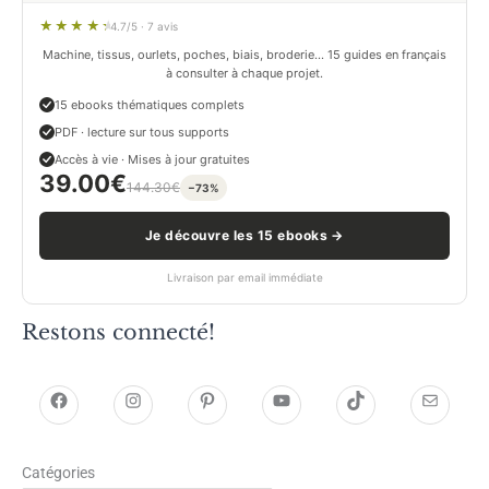
4.7/5 · 7 avis
Machine, tissus, ourlets, poches, biais, broderie… 15 guides en français
à consulter à chaque projet.
15 ebooks thématiques complets
PDF · lecture sur tous supports
Accès à vie · Mises à jour gratuites
39.00
€
144.30
€
−73%
Je découvre les 15 ebooks →
Livraison par email immédiate
Restons connecté!
h
h
P
Y
T
E
t
t
i
o
i
-
Catégories
t
t
n
u
k
m