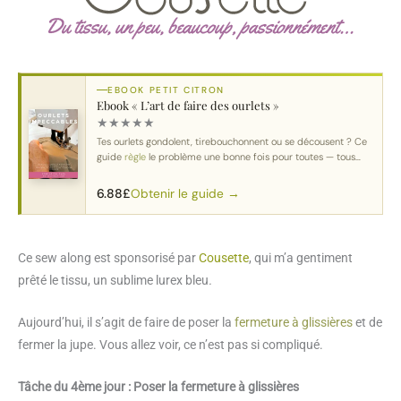
EBOOK PETIT CITRON
Ebook « L’art de faire des ourlets »
★
★
★
★
★
Tes ourlets gondolent, tirebouchonnent ou se décousent ? Ce
guide
règle
le problème une bonne fois pour toutes — tous
tissus
, toutes machines.
Obtenir le guide →
6.88
£
Ce sew along est sponsorisé par
Cousette
, qui m’a gentiment
prêté le tissu, un sublime lurex bleu
.
Aujourd’hui, il s’agit de faire de poser la
fermeture à glissières
et de
fermer la jupe. Vous allez voir, ce n’est pas si compliqué.
Tâche du 4ème jour : Poser la fermeture à glissières