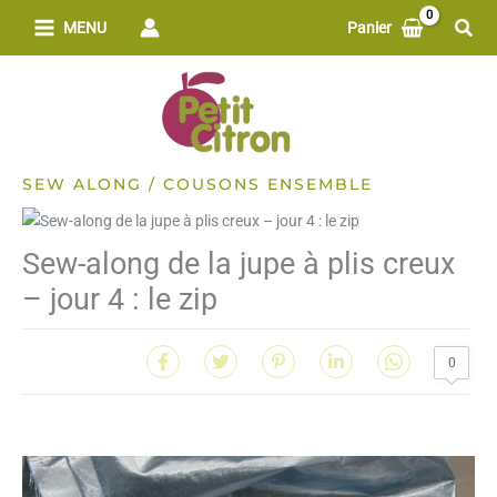
Aller
Rech
MENU
Panier
au
contenu
SEW ALONG / COUSONS ENSEMBLE
Sew-along de la jupe à plis creux
– jour 4 : le zip
0