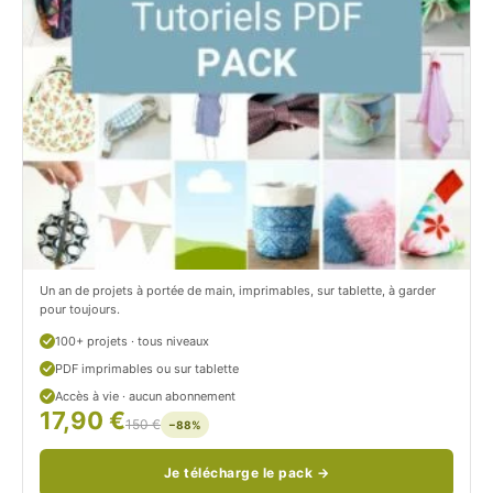
C
t
i
c
t
i
r
t
o
r
n
o
/
n
c
Un an de projets à portée de main, imprimables, sur tablette, à garder
o
pour toujours.
u
100+ projets · tous niveaux
PDF imprimables ou sur tablette
d
Accès à vie · aucun abonnement
17,90 €
/
150 €
−88%
Je télécharge le pack →