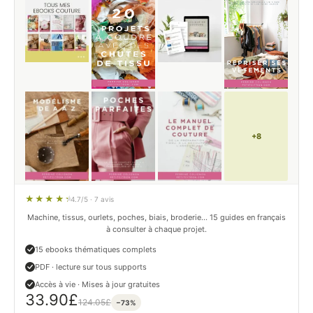
+8
4.7/5 · 7 avis
Machine, tissus, ourlets, poches, biais, broderie… 15 guides en français
à consulter à chaque projet.
15 ebooks thématiques complets
PDF · lecture sur tous supports
Accès à vie · Mises à jour gratuites
33.90
£
124.05
£
−73%