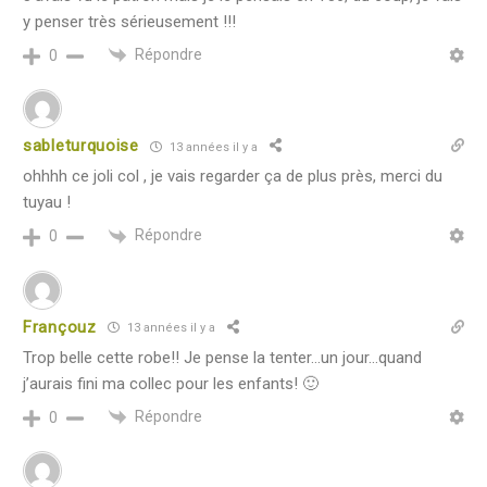
y penser très sérieusement !!!
Répondre
0
sableturquoise
13 années il y a
ohhhh ce joli col , je vais regarder ça de plus près, merci du
tuyau !
Répondre
0
Françouz
13 années il y a
Trop belle cette robe!! Je pense la tenter…un jour…quand
j’aurais fini ma collec pour les enfants! 🙂
Répondre
0