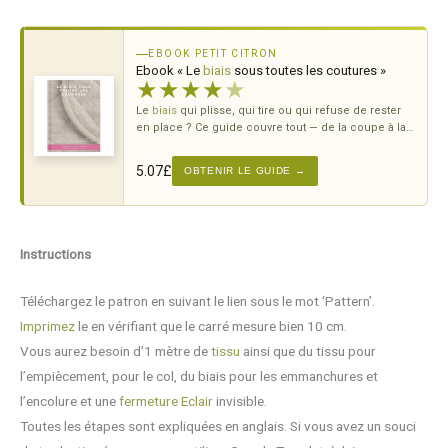
EBOOK PETIT CITRON
Ebook « Le
biais
sous toutes les coutures »
★
★
★
★
★
Le
biais
qui plisse, qui tire ou qui refuse de rester
en place ? Ce guide couvre tout — de la coupe à la
pose, sur tous types de courbes.
5.07
£
OBTENIR LE GUIDE →
Instructions
Téléchargez le patron en suivant le lien sous le mot ‘Pattern’.
Imprimez
le en vérifiant que le carré mesure bien 10 cm.
Vous aurez besoin d’1 mètre de
tissu
ainsi que du tissu pour
l’empiècement, pour le col, du biais pour les emmanchures et
l’encolure et une
fermeture Eclair
invisible.
Toutes les étapes sont expliquées en anglais. Si vous avez un souci