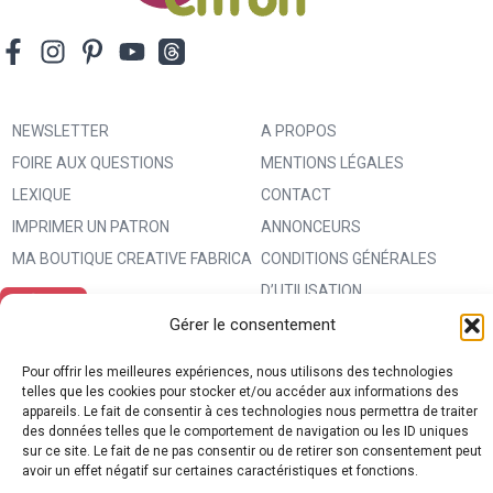
NEWSLETTER
A PROPOS
FOIRE AUX QUESTIONS
MENTIONS LÉGALES
LEXIQUE
CONTACT
IMPRIMER UN PATRON
ANNONCEURS
MA BOUTIQUE CREATIVE FABRICA
CONDITIONS GÉNÉRALES
D’UTILISATION
POLITIQUE DE CONFIDENTIALITÉ
Gérer le consentement
ET PROTECTION DES DONNÉES
Pour offrir les meilleures expériences, nous utilisons des technologies
(RGPD)
telles que les cookies pour stocker et/ou accéder aux informations des
appareils. Le fait de consentir à ces technologies nous permettra de traiter
POLITIQUE DE COOKIES (UE)
des données telles que le comportement de navigation ou les ID uniques
PARTENAIRES
sur ce site. Le fait de ne pas consentir ou de retirer son consentement peut
avoir un effet négatif sur certaines caractéristiques et fonctions.
DROIT DE RÉTRACTATION