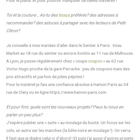
Pour le plaisir et pour pouvoir manipuler de belles matières !
Toi et la couture… As-tu des
tissus
préférés? des adresses à
recommander? des astuces à partager avec les lecteurs de Petit
Citron?
Je conseille à mes mariées d’aller dans le Sentier à Paris : tissu
Market au 18 rue du sentier ou encore Sonitis au 11 rue de Mulhouse.
A Lyon, je passe régulièrement chez « coupe
coupon
» au 62 rue
Victor Hugo proche de la gare Perrache : peu de coupons mais des
prix attractifs et parfois de jolies pépites !
Pour le matériel je fais une confiance absolue à Hamon Paris au 54
rue de Clery ou en ligne https://www.hamon-paris.com
Et pour finir, quels sont tes nouveaux projets? Peux tu nous en
parler un peu plus?
J’espère publier une « suite » au moulage du buste. Un focus sur les
cols, un autre sur les manches (la bête noire en moulage !). On verra.
Il faut que je digère celui-ci d’abord ! Et puis j’ai aussi d’autres projets