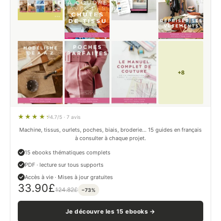
+8
4.7/5 · 7 avis
Machine, tissus, ourlets, poches, biais, broderie… 15 guides en français
à consulter à chaque projet.
15 ebooks thématiques complets
PDF · lecture sur tous supports
Accès à vie · Mises à jour gratuites
33.90
£
124.82
£
−73%
Je découvre les 15 ebooks →