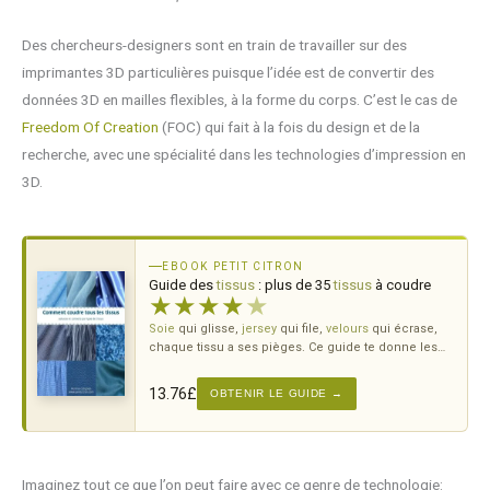
Des chercheurs-designers sont en train de travailler sur des
imprimantes 3D particulières puisque l’idée est de convertir des
données 3D en mailles flexibles, à la forme du corps. C’est le cas de
Freedom Of Creation
(FOC) qui fait à la fois du design et de la
recherche, avec une spécialité dans les technologies d’impression en
3D.
EBOOK PETIT CITRON
Guide des
tissus
: plus de 35
tissus
à coudre
★
★
★
★
★
Soie
qui glisse,
jersey
qui file,
velours
qui écrase,
chaque tissu a ses pièges. Ce guide te donne les
bons gestes avant même de
couper
.
13.76
£
OBTENIR LE GUIDE →
Imaginez tout ce que l’on peut faire avec ce genre de technologie: