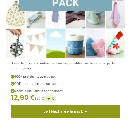
k
a
.
m
c
.
o
c
m
o
/
m
P
/
Un an de projets à portée de main, imprimables, sur tablette, à garder
pour toujours.
e
p
100+ projets · tous niveaux
t
e
PDF imprimables ou sur tablette
i
t
Accès à vie · aucun abonnement
12,90 €
150 €
t
i
−91%
C
t
Je télécharge le pack →
i
c
t
i