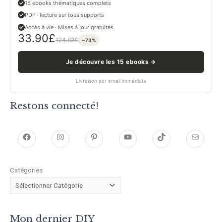
15 ebooks thématiques complets
PDF · lecture sur tous supports
Accès à vie · Mises à jour gratuites
33.90
£
124.82
£
−73%
Je découvre les 15 ebooks →
Livraison par email immédiate
Restons connecté!
h
h
P
Y
T
E
t
t
i
o
i
-
Catégories
t
t
n
u
k
m
p
p
t
T
T
a
s
s
e
u
o
i
Mon dernier DIY
:
:
r
b
k
l