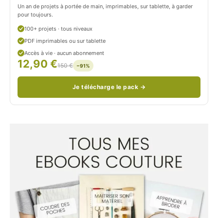
Un an de projets à portée de main, imprimables, sur tablette, à garder
o
pour toujours.
u
100+ projets · tous niveaux
PDF imprimables ou sur tablette
d
Accès à vie · aucun abonnement
12,90 €
/
150 €
−91%
Je télécharge le pack →