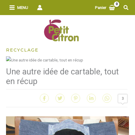
Aller
Rech
MENU
Panier
au
contenu
RECYCLAGE
Une autre idée de cartable, tout
en récup
3