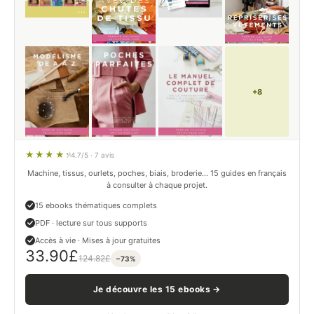
+8
4.7/5 · 7 avis
Machine, tissus, ourlets, poches, biais, broderie… 15 guides en français
à consulter à chaque projet.
15 ebooks thématiques complets
PDF · lecture sur tous supports
Accès à vie · Mises à jour gratuites
33.90
£
124.82
£
−73%
Je découvre les 15 ebooks →