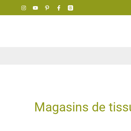
Aller
au
contenu
Magasins de tiss