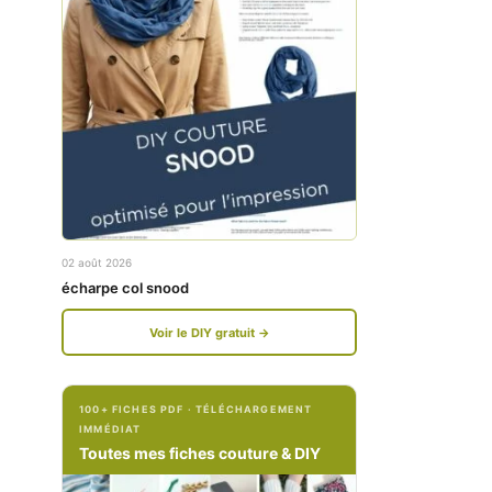
w
w
w
w
.
.
f
i
a
n
c
s
e
t
02 août 2026
b
a
écharpe col snood
o
g
Voir le DIY gratuit →
o
r
k
a
100+ FICHES PDF · TÉLÉCHARGEMENT
.
m
IMMÉDIAT
c
.
Toutes mes fiches couture & DIY
o
c