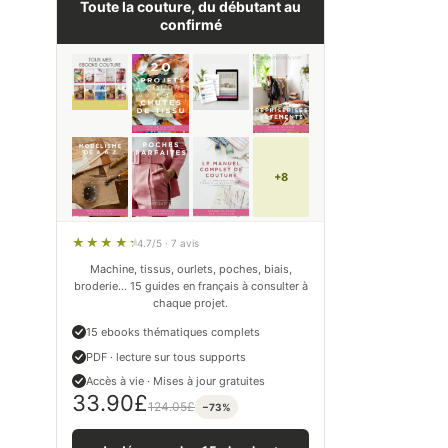
Toute la couture, du débutant au
confirmé
+8
4.7/5 · 7 avis
Machine, tissus, ourlets, poches, biais,
broderie… 15 guides en français à consulter à
chaque projet.
15 ebooks thématiques complets
PDF · lecture sur tous supports
Accès à vie · Mises à jour gratuites
33.90
£
124.05
£
−73%