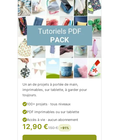
m
o
/
m
P
/
e
p
t
e
i
t
t
i
C
t
Un an de projets à portée de main,
imprimables, sur tablette, à garder pour
i
c
toujours.
t
i
100+ projets · tous niveaux
r
t
PDF imprimables ou sur tablette
Accès à vie · aucun abonnement
o
r
12,90 €
150 €
−91%
n
o