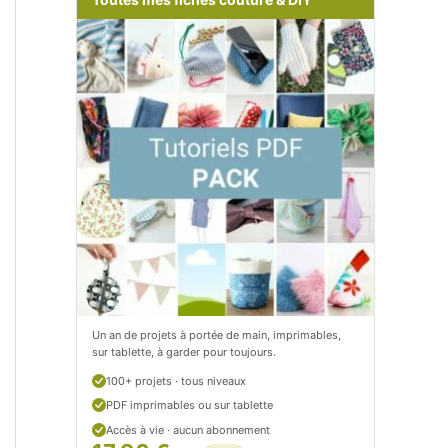
m
o
/
m
P
/
e
p
t
e
i
t
t
i
C
t
i
c
t
i
Un an de projets à portée de main, imprimables,
sur tablette, à garder pour toujours.
r
t
100+ projets · tous niveaux
o
r
PDF imprimables ou sur tablette
n
o
Accès à vie · aucun abonnement