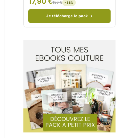
17,90 €
150 €
−88%
/
n
c
Je télécharge le pack →
o
u
d
/