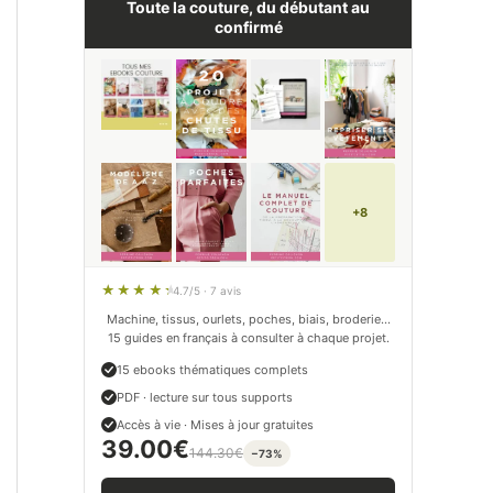
Toute la couture, du débutant au
confirmé
+8
4.7/5 · 7 avis
Machine, tissus, ourlets, poches, biais, broderie…
15 guides en français à consulter à chaque projet.
15 ebooks thématiques complets
PDF · lecture sur tous supports
Accès à vie · Mises à jour gratuites
39.00
€
144.30
€
−73%