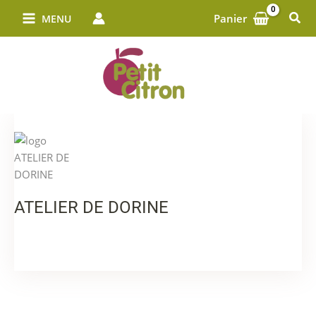
Aller
Rech
Panier
MENU
au
contenu
ATELIER DE DORINE