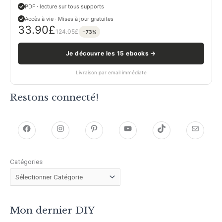
PDF · lecture sur tous supports
Accès à vie · Mises à jour gratuites
33.90
£
124.05
£
−73%
Je découvre les 15 ebooks →
Livraison par email immédiate
Restons connecté!
h
h
P
Y
T
E
t
t
i
o
i
-
Catégories
t
t
n
u
k
m
p
p
t
T
T
a
s
s
e
u
o
i
Mon dernier DIY
:
:
r
b
k
l