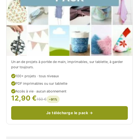
.
m
c
.
o
c
m
o
/
m
P
/
Un an de projets à portée de main, imprimables, sur tablette, à garder
pour toujours.
e
p
100+ projets · tous niveaux
t
e
PDF imprimables ou sur tablette
i
t
Accès à vie · aucun abonnement
12,90 €
150 €
t
i
−91%
C
t
Je télécharge le pack →
i
c
t
i