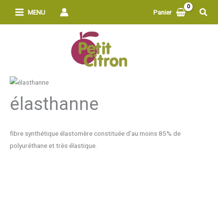
Aller
Rech
MENU
Panier
au
contenu
élasthanne
fibre synthétique élastomère constituée d'au moins 85% de
polyuréthane et très élastique.