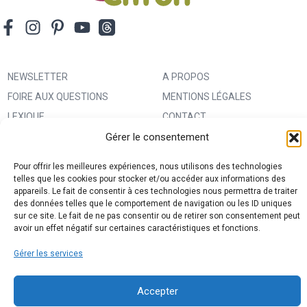
sacs
poupées
robes
salopettes
NEWSLETTER
A PROPOS
shorts
FOIRE AUX QUESTIONS
MENTIONS LÉGALES
tops
LEXIQUE
CONTACT
vêtements de grossesse
Gérer le consentement
IMPRIMER UN PATRON
ANNONCEURS
vêtements de nuit
MA BOUTIQUE CREATIVE FABRICA
CONDITIONS GÉNÉRALES
Pour offrir les meilleures expériences, nous utilisons des technologies
D’UTILISATION
telles que les cookies pour stocker et/ou accéder aux informations des
appareils. Le fait de consentir à ces technologies nous permettra de traiter
POLITIQUE DE CONFIDENTIALITÉ
des données telles que le comportement de navigation ou les ID uniques
ET PROTECTION DES DONNÉES
sur ce site. Le fait de ne pas consentir ou de retirer son consentement peut
avoir un effet négatif sur certaines caractéristiques et fonctions.
(RGPD)
Gérer les services
POLITIQUE DE COOKIES (UE)
PARTENAIRES
Accepter
DROIT DE RÉTRACTATION