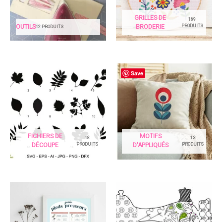
GRILLES DE
169
PRODUITS
OUTILS
BRODERIE
12 PRODUITS
Save
FICHIERS DE
MOTIFS
18
13
PRODUITS
PRODUITS
DÉCOUPE
D'APPLIQUÉS