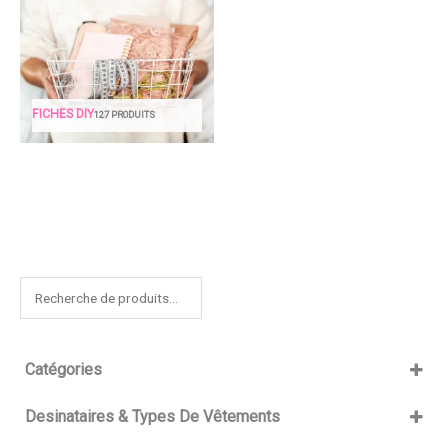
FICHES DIY
127 PRODUITS
R
e
c
Catégories
h
e
fichiers de découpe
Desinataires & Types De Vêtements
r
grilles de broderie
chapeaux