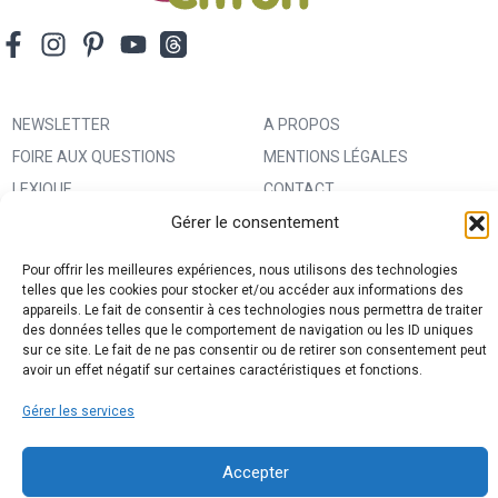
sacs
poupées
robes
salopettes
NEWSLETTER
A PROPOS
shorts
FOIRE AUX QUESTIONS
MENTIONS LÉGALES
tops
LEXIQUE
CONTACT
vêtements de grossesse
Gérer le consentement
IMPRIMER UN PATRON
ANNONCEURS
vêtements de nuit
MA BOUTIQUE CREATIVE FABRICA
CONDITIONS GÉNÉRALES
Pour offrir les meilleures expériences, nous utilisons des technologies
D’UTILISATION
telles que les cookies pour stocker et/ou accéder aux informations des
appareils. Le fait de consentir à ces technologies nous permettra de traiter
POLITIQUE DE CONFIDENTIALITÉ
des données telles que le comportement de navigation ou les ID uniques
ET PROTECTION DES DONNÉES
sur ce site. Le fait de ne pas consentir ou de retirer son consentement peut
avoir un effet négatif sur certaines caractéristiques et fonctions.
(RGPD)
Gérer les services
POLITIQUE DE COOKIES (UE)
PARTENAIRES
Accepter
DROIT DE RÉTRACTATION