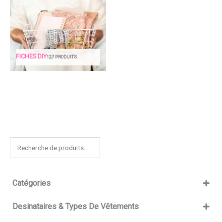
FICHES DIY
127 PRODUITS
R
e
c
Catégories
h
e
fichiers de découpe
Desinataires & Types De Vêtements
r
grilles de broderie
chapeaux