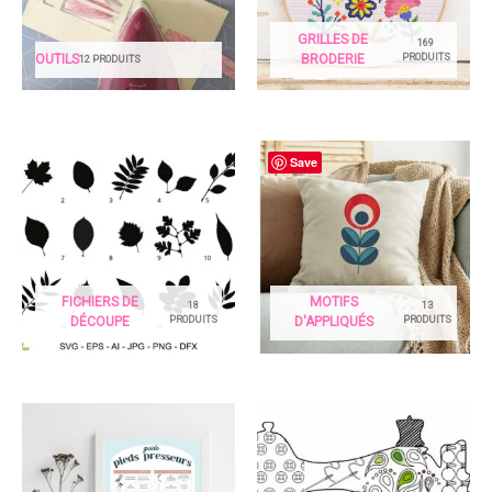
GRILLES DE
169
PRODUITS
OUTILS
BRODERIE
12 PRODUITS
Save
FICHIERS DE
MOTIFS
18
13
PRODUITS
PRODUITS
DÉCOUPE
D'APPLIQUÉS