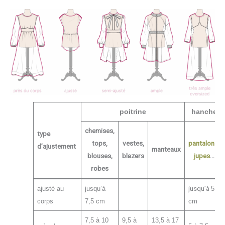
poitrine
hanche
chemises,
type
tops,
vestes,
pantalons
,
d’ajustement
manteaux
blouses,
blazers
jupes
…
robes
jusqu’à
ajusté au
jusqu’à
5
corps
7,5 cm
cm
7,5 à 10
9,5 à
13,5 à 17