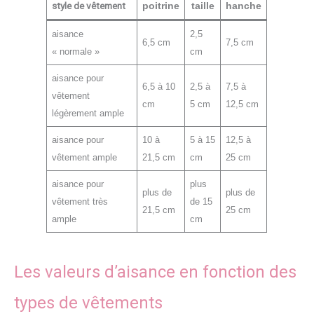
style de vêtement
poitrine
taille
hanche
aisance
2,5
6,5 cm
7,5 cm
« normale »
cm
aisance pour
6,5 à 10
2,5 à
7,5 à
vêtement
cm
5 cm
12,5 cm
légèrement ample
aisance pour
10 à
5 à 15
12,5 à
vêtement ample
21,5 cm
cm
25 cm
aisance pour
plus
plus de
plus de
vêtement très
de 15
21,5 cm
25 cm
ample
cm
Les valeurs d’aisance en fonction des
types de vêtements