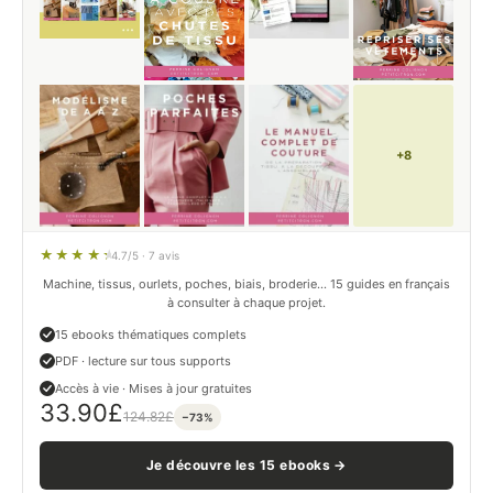
+8
4.7/5 · 7 avis
Machine, tissus, ourlets, poches, biais, broderie… 15 guides en français
à consulter à chaque projet.
15 ebooks thématiques complets
PDF · lecture sur tous supports
Accès à vie · Mises à jour gratuites
33.90
£
124.82
£
−73%
Je découvre les 15 ebooks →