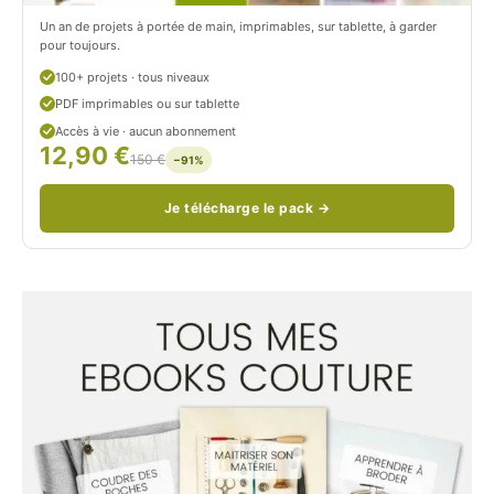
c
Un an de projets à portée de main, imprimables, sur tablette, à garder
o
pour toujours.
u
100+ projets · tous niveaux
PDF imprimables ou sur tablette
d
Accès à vie · aucun abonnement
12,90 €
/
150 €
−91%
Je télécharge le pack →