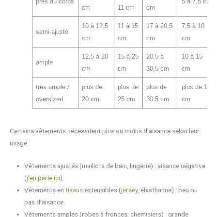
près du corps
5 à 7,5 cm
cm
11 cm
cm
10 à 12,5
11 à 15
17 à 20,5
7,5 à 10
semi-ajusté
cm
cm
cm
cm
12,5 à 20
15 à 25
20,5 à
10 à 15
ample
cm
cm
30,5 cm
cm
/
très ample
plus de
plus de
plus de
plus de 15
oversized
20 cm
25 cm
30.5 cm
cm
Certains vêtements nécessitent plus ou moins d’aisance selon leur
usage :
Vêtements ajustés (maillots de bain, lingerie) : aisance négative
(
j’en parle ici
).
Vêtements en
tissus
extensibles (
jersey
, élasthanne) : peu ou
pas d’aisance.
Vêtements amples (robes à fronces, chemisiers) : grande