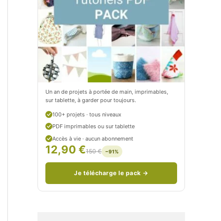
t
e
i
t
t
i
C
t
i
c
t
i
Un an de projets à portée de main, imprimables,
sur tablette, à garder pour toujours.
r
t
100+ projets · tous niveaux
o
r
PDF imprimables ou sur tablette
n
o
Accès à vie · aucun abonnement
12,90 €
150 €
−91%
/
n
c
Je télécharge le pack →
o
u
d