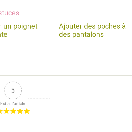
stuces
r un poignet
Ajouter des poches à
nte
des pantalons
5
Notez l'article