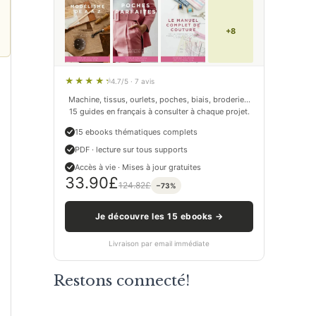
+8
4.7/5 · 7 avis
Machine, tissus, ourlets, poches, biais, broderie…
15 guides en français à consulter à chaque projet.
15 ebooks thématiques complets
PDF · lecture sur tous supports
Accès à vie · Mises à jour gratuites
33.90
£
124.82
£
−73%
Je découvre les 15 ebooks →
Livraison par email immédiate
Restons connecté!