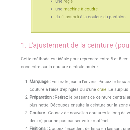
une
règle
une
machine à coudre
du
fil assorti
à la couleur du pantalon
1. L’ajustement de la ceinture (po
Cette méthode est idéale pour reprendre entre 5 et 8 cm 
concentre sur la couture centrale arrière.
Marquage :
Enfilez le jean à l’envers. Pincez le tissu 
couture à l’aide d’épingles ou d’une
craie
. Le surplus
Préparation :
Retirez le passant de ceinture central a
plus nette. Décousez ensuite la ceinture sur la zone à
Couture :
Cousez de nouvelles coutures le long de vos
denim) pour ne pas casser votre matériel.
Finitions :
Coupez l’excédent de tissu en laissant un