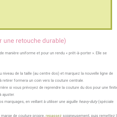
ur une retouche durable)
de manière uniforme et pour un rendu « prêt-à-porter ». Elle se
au niveau de la taille (au centre dos) et marquez la nouvelle ligne de
 à retirer formera un coin vers la couture centrale.
rrière si vous prévoyez de reprendre la couture du dos pour une finit
 ajuster.
 marquages, en veillant à utiliser une aiguille
heavy-duty
(spéciale
e marge de couture propre,
repassez
soigneusement, puis remettez l