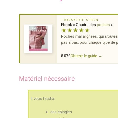
EBOOK PETIT CITRON
Ebook « Coudre des
poches
»
★
★
★
★
★
Poches mal alignées, qui s'ouvre
pas à pas, pour chaque type de 
Obtenir le guide →
5.07
£
Matériel nécessaire
Il vous faudra:
des épingles