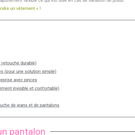
justement flexible ce qui est utile en cas de variation de poids.
ndre un vêtement »
!
e retouche durable)
es (pour une solution simple)
reprise avec pinces
tement invisible et confortable)
ouche de jeans et de pantalons
’un pantalon