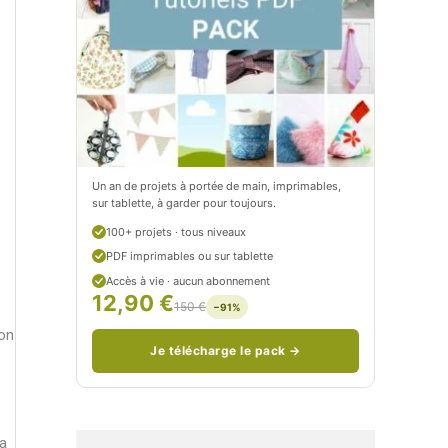
t
e
i
t
t
i
C
t
i
c
t
i
Un an de projets à portée de main, imprimables,
sur tablette, à garder pour toujours.
r
t
100+ projets · tous niveaux
o
r
PDF imprimables ou sur tablette
n
o
Accès à vie · aucun abonnement
12,90 €
150 €
−91%
/
n
ion
c
Je télécharge le pack →
o
u
a
d