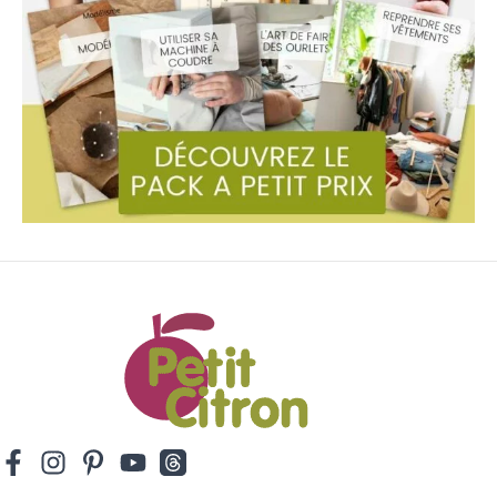
u
d
/