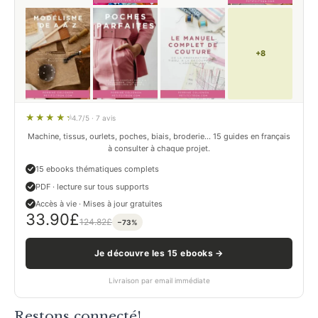
+8
4.7/5 · 7 avis
Machine, tissus, ourlets, poches, biais, broderie… 15 guides en français
à consulter à chaque projet.
15 ebooks thématiques complets
PDF · lecture sur tous supports
Accès à vie · Mises à jour gratuites
33.90
£
124.82
£
−73%
Je découvre les 15 ebooks →
Livraison par email immédiate
Restons connecté!