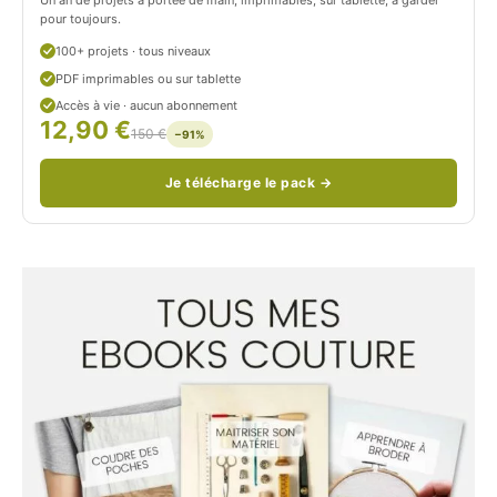
pour toujours.
e
p
100+ projets · tous niveaux
t
e
PDF imprimables ou sur tablette
i
t
Accès à vie · aucun abonnement
12,90 €
150 €
t
i
−91%
C
t
Je télécharge le pack →
i
c
t
i
r
t
o
r
n
o
/
n
c
o