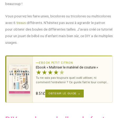
beaucoup !
Vous pourrez les faire unies, bicolores ou tricolores ou multicolores
avec 6
tissus
différents. N’hésitez pas aussi à agrandir le patron
pour obtenir des boules de différentes tailles. J’avais créé ce tutoriel
pour un jouet de bébé ou d’enfant mais bien sûr, ce DIY a de multiples
usages.
EBOOK PETIT CITRON
Ebook « Maîtriser le matériel de couture »
★
★
★
★
★
Tu ne sais pas toujours quel outil utiliser, ni
comment l'entretenir ? Ce guide fait le tour complet
— des
ciseaux
à la
machine
.
8.51
£
OBTENIR LE GUIDE →