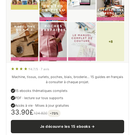
+8
4.7/5 · 7 avis
Machine, tissus, ourlets, poches, biais, broderie… 15 guides en français
à consulter à chaque projet.
15 ebooks thématiques complets
PDF · lecture sur tous supports
Accès à vie · Mises à jour gratuites
33.90
£
124.82
£
−73%
Je découvre les 15 ebooks →