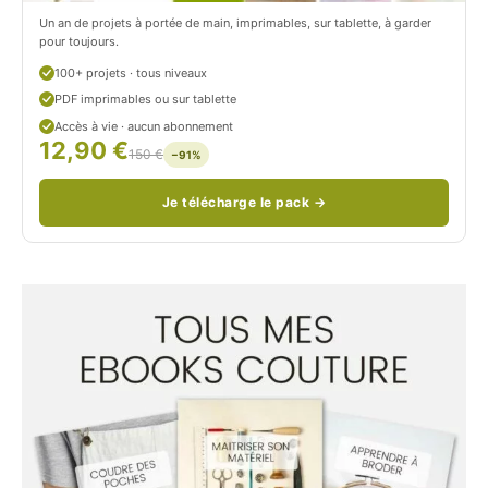
c
Un an de projets à portée de main, imprimables, sur tablette, à garder
o
pour toujours.
u
100+ projets · tous niveaux
PDF imprimables ou sur tablette
d
Accès à vie · aucun abonnement
12,90 €
/
150 €
−91%
Je télécharge le pack →