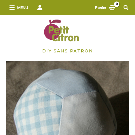
Aller
Rech
MENU
Panier
au
contenu
DIY SANS PATRON