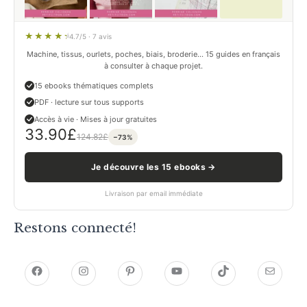
4.7/5 · 7 avis
Machine, tissus, ourlets, poches, biais, broderie… 15 guides en français
à consulter à chaque projet.
15 ebooks thématiques complets
PDF · lecture sur tous supports
Accès à vie · Mises à jour gratuites
33.90
£
124.82
£
−73%
Je découvre les 15 ebooks →
Livraison par email immédiate
Restons connecté!
h
h
P
Y
T
E
t
t
i
o
i
-