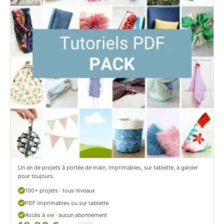
b
a
o
g
o
r
k
a
.
m
c
.
o
c
m
o
/
m
P
/
Un an de projets à portée de main, imprimables, sur tablette, à garder
pour toujours.
e
p
100+ projets · tous niveaux
t
e
PDF imprimables ou sur tablette
i
t
Accès à vie · aucun abonnement