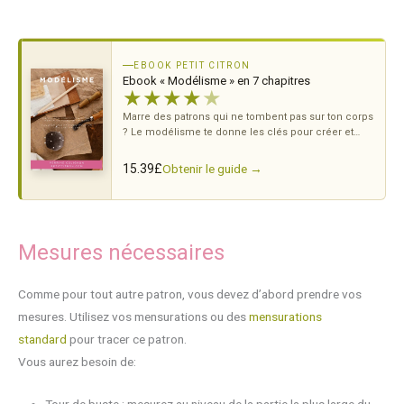
EBOOK PETIT CITRON
Ebook « Modélisme » en 7 chapitres
★
★
★
★
★
Marre des patrons qui ne tombent pas sur ton corps
? Le modélisme te donne les clés pour créer et
ajuster tes propres patrons.
Obtenir le guide →
15.39
£
Mesures nécessaires
Comme pour tout autre patron, vous devez d’abord prendre vos
mesures. Utilisez vos mensurations ou des
mensurations
standard
pour tracer ce patron.
Vous aurez besoin de:
Tour de buste : mesurez au niveau de la partie la plus large du