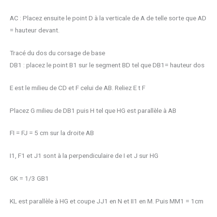
AC : Placez ensuite le point D à la verticale de A de telle sorte que AD
= hauteur devant
.
Tracé du dos du corsage de base
DB1 : placez le point B1 sur le segment BD tel que DB1= hauteur dos
E est le milieu de
CD et F celui de AB. Reliez E t F
Placez G milieu de DB1 puis H tel que HG est parallèle à AB
FI = FJ = 5 cm sur la droite AB
I1, F1 et J1 sont à la perpendiculaire de I et J sur HG
GK = 1/3 GB1
KL est parallèle à HG et coupe JJ1 en N et II1 en M. Puis MM1 = 1cm