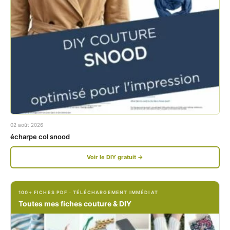
a
n
c
s
e
t
b
a
o
g
o
r
k
a
02 août 2026
.
m
écharpe col snood
c
.
Voir le DIY gratuit →
o
c
m
o
100+ FICHES PDF · TÉLÉCHARGEMENT IMMÉDIAT
/
m
Toutes mes fiches couture & DIY
P
/