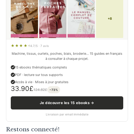
+8
4.7/5 · 7 avis
Machine, tissus, ourlets, poches, biais, broderie… 15 guides en français
à consulter à chaque projet.
15 ebooks thématiques complets
PDF · lecture sur tous supports
Accès à vie · Mises à jour gratuites
33.90
£
124.82
£
−73%
Je découvre les 15 ebooks →
Livraison par email immédiate
Restons connecté!