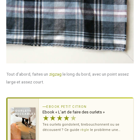
Tout d’abord, faites un
zigzag
le long du bord, avec un point assez
large et assez court.
EBOOK PETIT CITRON
Ebook « L’art de faire des ourlets »
★
★
★
★
★
Tes ourlets gondolent, tirebouchonnent ou se
décousent ? Ce guide
règle
le problème une
bonne fois pour toutes — tous
tissus
, toutes