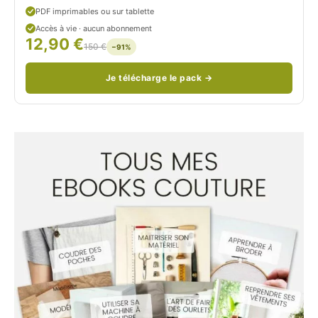
PDF imprimables ou sur tablette
d
Accès à vie · aucun abonnement
12,90 €
/
150 €
−91%
Je télécharge le pack →