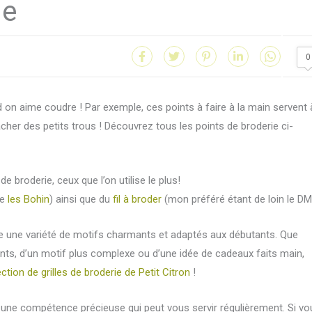
ie
0
d on aime coudre ! Par exemple, ces points à faire à la main servent 
her des petits trous ! Découvrez tous les points de broderie ci-
de broderie, ceux que l’on utilise le plus!
me
les Bohin
) ainsi que du
fil à broder
(mon préféré étant de loin le D
ose une variété de motifs charmants et adaptés aux débutants. Que
nts, d’un motif plus complexe ou d’une idée de cadeaux faits main,
ection de grilles de broderie de Petit Citron
!
i une compétence précieuse qui peut vous servir régulièrement. Si vo