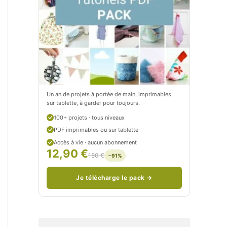
t
e
i
t
t
i
C
t
i
c
t
i
Un an de projets à portée de main, imprimables,
sur tablette, à garder pour toujours.
r
t
100+ projets · tous niveaux
o
r
PDF imprimables ou sur tablette
n
o
Accès à vie · aucun abonnement
12,90 €
150 €
−91%
/
n
c
Je télécharge le pack →
o
u
d