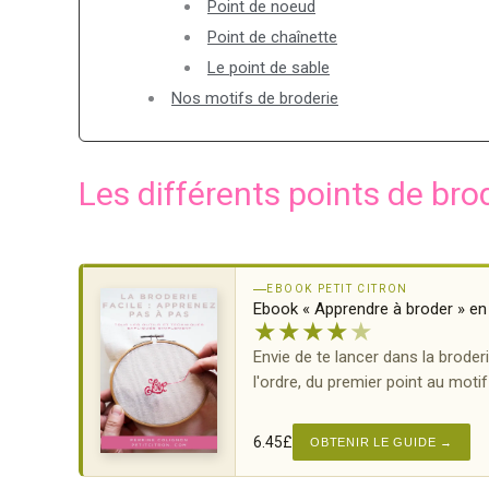
Point de noeud
Point de chaînette
Le point de sable
Nos motifs de broderie
Les différents points de bro
EBOOK PETIT CITRON
Ebook « Apprendre à broder » en
★
★
★
★
★
Envie de te lancer dans la broder
l'ordre, du premier point au moti
6.45
£
OBTENIR LE GUIDE →