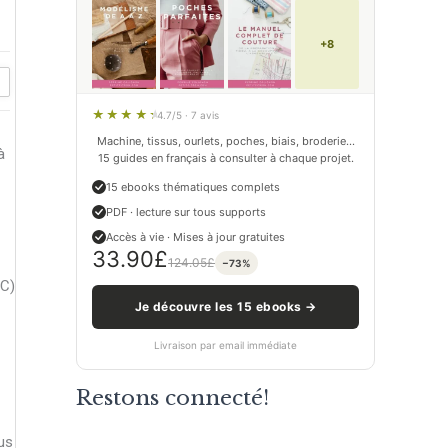
+8
4.7/5 · 7 avis
Machine, tissus, ourlets, poches, biais, broderie…
à
15 guides en français à consulter à chaque projet.
15 ebooks thématiques complets
PDF · lecture sur tous supports
Accès à vie · Mises à jour gratuites
33.90
£
124.05
£
−73%
MC)
Je découvre les 15 ebooks →
Livraison par email immédiate
Restons connecté!
us