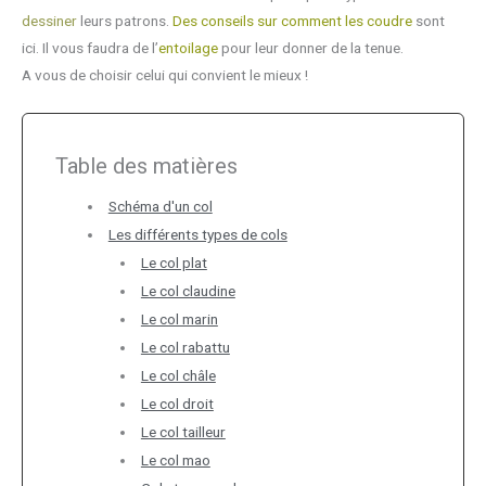
dessiner
leurs patrons.
Des conseils sur comment les coudre
sont
ici. Il vous faudra de l’
entoilage
pour leur donner de la tenue.
A vous de choisir celui qui convient le mieux !
Table des matières
Schéma d'un col
Les différents types de cols
Le col plat
Le col claudine
Le col marin
Le col rabattu
Le col châle
Le col droit
Le col tailleur
Le col mao