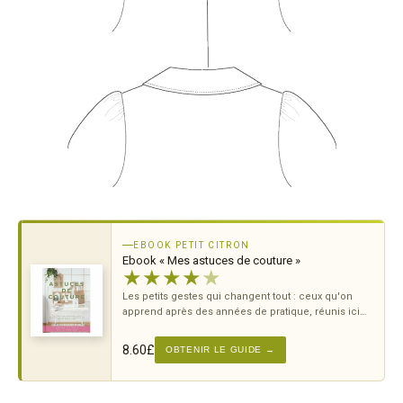
EBOOK PETIT CITRON
Ebook « Mes astuces de couture »
★
★
★
★
★
Les petits gestes qui changent tout : ceux qu'on
apprend après des années de pratique, réunis ici
pour t'éviter les erreurs classiques.
8.60
£
OBTENIR LE GUIDE →