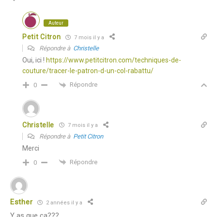
Auteur
Petit Citron
7 mois il y a
Répondre à
Christelle
Oui, ici !
https://www.petitcitron.com/techniques-de-
couture/tracer-le-patron-d-un-col-rabattu/
Répondre
0
Christelle
7 mois il y a
Répondre à
Petit Citron
Merci
Répondre
0
Esther
2 années il y a
Y as que ça???