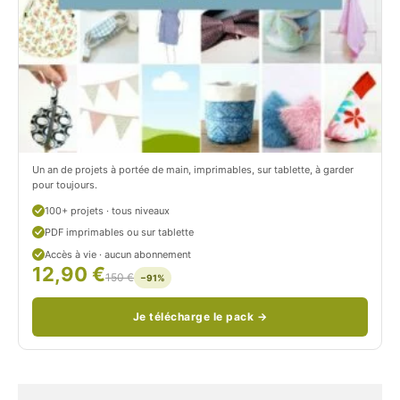
.
m
c
.
o
c
m
o
/
m
P
/
Un an de projets à portée de main, imprimables, sur tablette, à garder
pour toujours.
e
p
100+ projets · tous niveaux
t
e
PDF imprimables ou sur tablette
i
t
Accès à vie · aucun abonnement
12,90 €
150 €
t
i
−91%
C
t
Je télécharge le pack →
i
c
t
i
r
t