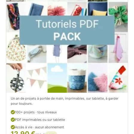
i
t
t
i
C
t
i
c
t
i
r
t
o
r
n
o
/
n
c
Un an de projets à portée de main, imprimables, sur tablette, à garder
o
pour toujours.
u
100+ projets · tous niveaux
PDF imprimables ou sur tablette
d
Accès à vie · aucun abonnement
12,90 €
/