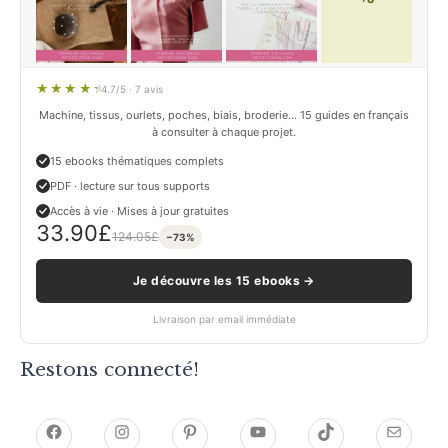
4.7/5 · 7 avis
Machine, tissus, ourlets, poches, biais, broderie… 15 guides en français
à consulter à chaque projet.
15 ebooks thématiques complets
PDF · lecture sur tous supports
Accès à vie · Mises à jour gratuites
33.90
£
124.05
£
−73%
Je découvre les 15 ebooks →
Livraison par email immédiate
Restons connecté!
h
h
P
Y
T
E