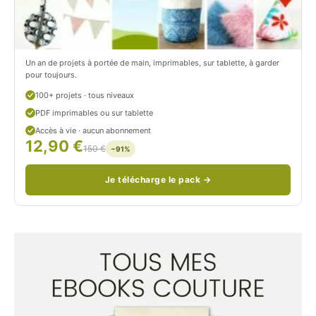
n
o
/
n
c
Un an de projets à portée de main, imprimables, sur tablette, à garder
o
pour toujours.
u
100+ projets · tous niveaux
PDF imprimables ou sur tablette
d
Accès à vie · aucun abonnement
12,90 €
/
150 €
−91%
Je télécharge le pack →