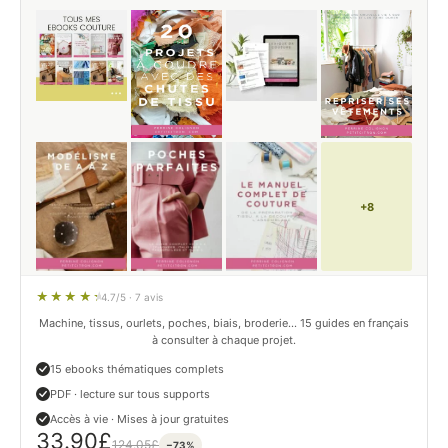
+8
4.7/5 · 7 avis
Machine, tissus, ourlets, poches, biais, broderie… 15 guides en français
à consulter à chaque projet.
15 ebooks thématiques complets
PDF · lecture sur tous supports
Accès à vie · Mises à jour gratuites
33.90
£
124.05
£
−73%