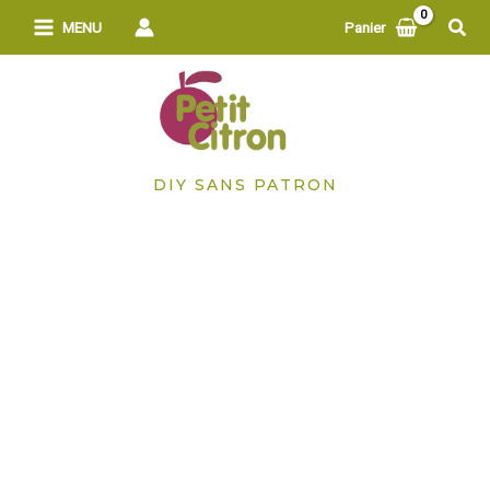
Aller
Rech
MENU
Panier
au
contenu
DIY SANS PATRON