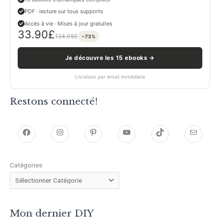
PDF · lecture sur tous supports
Accès à vie · Mises à jour gratuites
33.90
£
124.05
£
−73%
Je découvre les 15 ebooks →
Livraison par email immédiate
Restons connecté!
h
h
P
Y
T
E
t
t
i
o
i
-
Catégories
t
t
n
u
k
m
p
p
t
T
T
a
s
s
e
u
o
i
Mon dernier DIY
:
:
r
b
k
l