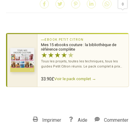
0
EBOOK PETIT CITRON
Mes 15 ebooks couture : la bibliothèque de
référence complète
★
★
★
★
★
Tous les projets, toutes les techniques, tous les
guides Petit Citron réunis. Le pack complet à prix
doux.
Voir le pack complet →
33.90
£
Imprimer
Aide
Commenter