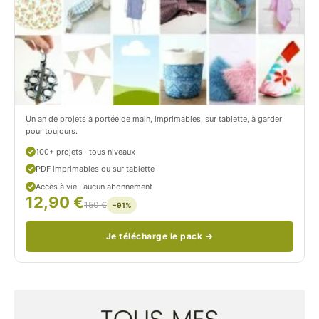
r
t
o
r
n
o
/
n
c
Un an de projets à portée de main, imprimables, sur tablette, à garder
o
pour toujours.
u
100+ projets · tous niveaux
PDF imprimables ou sur tablette
d
Accès à vie · aucun abonnement
12,90 €
/
150 €
−91%
Je télécharge le pack →