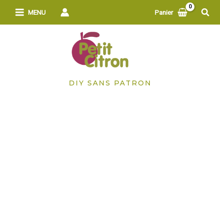
Aller
Rech
MENU
Panier
au
contenu
DIY SANS PATRON