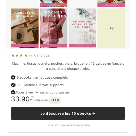
+8
4.7/5 · 7 avis
Machine, tissus, ourlets, poches, biais, broderie… 15 guides en français
à consulter à chaque projet.
15 ebooks thématiques complets
PDF · lecture sur tous supports
Accès à vie · Mises à jour gratuites
33.90
£
124.05
£
−73%
Je découvre les 15 ebooks →
Livraison par email immédiate