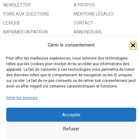
NEWSLETTER
A PROPOS
FOIRE AUX QUESTIONS
MENTIONS LÉGALES
LEXIQUE
CONTACT
IMPRIMER UN PATRON
ANNONCEURS
MA BOUTIQUE CREATIVE FABRICA
CONDITIONS GÉNÉRALES
Gérer le consentement
D’UTILISATION
Pour offrir les meilleures expériences, nous utilisons des technologies
POLITIQUE DE CONFIDENTIALITÉ
telles que les cookies pour stocker et/ou accéder aux informations des
ET PROTECTION DES DONNÉES
appareils. Le fait de consentir à ces technologies nous permettra de traiter
des données telles que le comportement de navigation ou les ID uniques
(RGPD)
sur ce site. Le fait de ne pas consentir ou de retirer son consentement peut
POLITIQUE DE COOKIES (UE)
avoir un effet négatif sur certaines caractéristiques et fonctions.
PARTENAIRES
Gérer les services
DROIT DE RÉTRACTATION
Accepter
Refuser