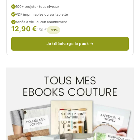
u
100+ projets · tous niveaux
PDF imprimables ou sur tablette
d
Accès à vie · aucun abonnement
12,90 €
/
150 €
−91%
Je télécharge le pack →