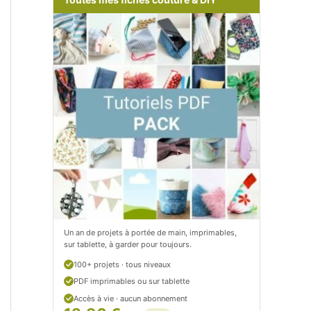
m
o
/
m
P
/
e
p
t
e
i
t
t
i
C
t
i
c
t
i
Un an de projets à portée de main, imprimables,
sur tablette, à garder pour toujours.
r
t
100+ projets · tous niveaux
o
r
PDF imprimables ou sur tablette
n
o
Accès à vie · aucun abonnement