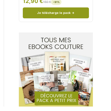
12,90 €
150 €
−91%
/
n
c
Je télécharge le pack →
o
u
d
/