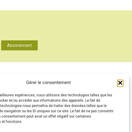
Abonnement
A PROPOS
Gérer le consentement
MENTIONS LÉGALES
meilleures expériences, nous utilisons des technologies telles que les
CONTACT
ocker et/ou accéder aux informations des appareils. Le fait de
ANNONCEURS
 technologies nous permettra de traiter des données telles que le
 navigation ou les ID uniques sur ce site. Le fait de ne pas consentir
CONDITIONS GÉNÉRALES D’UTILISATION
n consentement peut avoir un effet négatif sur certaines
 et fonctions.
POLITIQUE DE CONFIDENTIALITÉ ET PROTECTION DES
DONNÉES (RGPD)