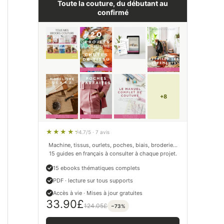
Toute la couture, du débutant au
confirmé
+8
4.7/5 · 7 avis
Machine, tissus, ourlets, poches, biais, broderie…
15 guides en français à consulter à chaque projet.
15 ebooks thématiques complets
PDF · lecture sur tous supports
Accès à vie · Mises à jour gratuites
33.90
£
124.05
£
−73%