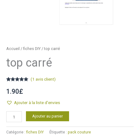
Accueil
/
fiches DIY
/ top carré
top carré
(
1
avis client)
Noté
1
5.00
sur 5
1.90
£
basé sur
notation
client
Ajouter à la liste d'envies
quantité
Alternative:
Ajouter au panier
de
top
Catégorie :
fiches DIY
Étiquette :
pack couture
carré