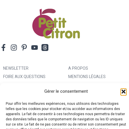
NEWSLETTER
A PROPOS
FOIRE AUX QUESTIONS
MENTIONS LÉGALES
LEXIQUE
CONTACT
Gérer le consentement
IMPRIMER UN PATRON
ANNONCEURS
MA BOUTIQUE CREATIVE FABRICA
CONDITIONS GÉNÉRALES
Pour offrir les meilleures expériences, nous utilisons des technologies
telles que les cookies pour stocker et/ou accéder aux informations des
D’UTILISATION
appareils. Le fait de consentir à ces technologies nous permettra de traiter
POLITIQUE DE CONFIDENTIALITÉ
des données telles que le comportement de navigation ou les ID uniques
sur ce site. Le fait de ne pas consentir ou de retirer son consentement peut
ET PROTECTION DES DONNÉES