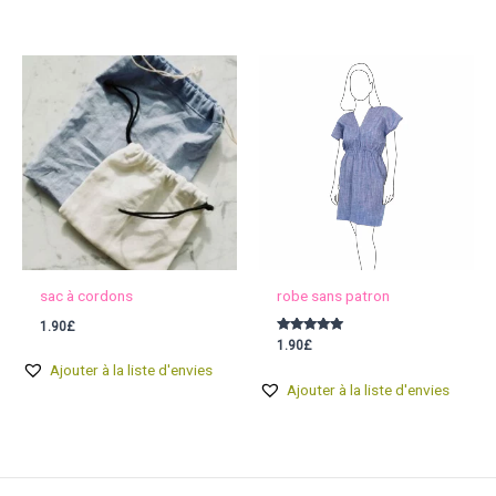
sac à cordons
robe sans patron
1.90
£
Note
1.90
£
5.00
sur 5
Ajouter à la liste d'envies
Ajouter à la liste d'envies