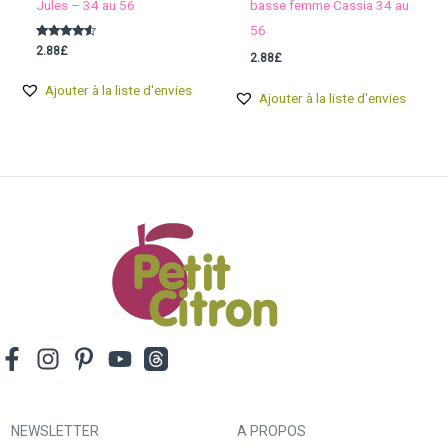
Jules – 34 au 56
basse femme Cassia 34 au
56
Note
2.88
£
2.88
£
4.33
sur 5
Ajouter à la liste d'envies
Ajouter à la liste d'envies
NEWSLETTER
A PROPOS