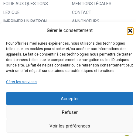
FOIRE AUX QUESTIONS
MENTIONS LÉGALES
LEXIQUE
CONTACT
IMPRIMER UN PATRON
ANNONCEURS
MA BOUTIQUE CREATIVE FABRICA
CONDITIONS GÉNÉRALES
Gérer le consentement
D’UTILISATION
Pour offrir les meilleures expériences, nous utilisons des technologies
POLITIQUE DE CONFIDENTIALITÉ
telles que les cookies pour stocker et/ou accéder aux informations des
appareils. Le fait de consentir à ces technologies nous permettra de traiter
ET PROTECTION DES DONNÉES
des données telles que le comportement de navigation ou les ID uniques
(RGPD)
sur ce site. Le fait de ne pas consentir ou de retirer son consentement peut
avoir un effet négatif sur certaines caractéristiques et fonctions.
POLITIQUE DE COOKIES (UE)
Gérer les services
PARTENAIRES
DROIT DE RÉTRACTATION
Accepter
Refuser
Voir les préférences