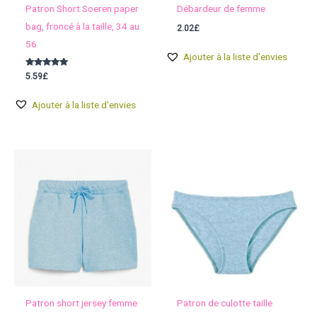
Patron Short Soeren paper
Débardeur de femme
bag, froncé à la taille, 34 au
2.02
£
56
Ajouter à la liste d'envies
Note
5.59
£
5.00
sur 5
Ajouter à la liste d'envies
Patron short jersey femme
Patron de culotte taille