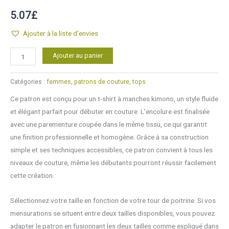
Noté
2
5.00
sur 5
5.07
£
basé sur
notations
client
Ajouter à la liste d'envies
quantité
Alternative:
Ajouter au panier
de
T-
Catégories :
femmes
,
patrons de couture
,
tops
shirt
Ce patron est conçu pour un t-shirt à manches kimono, un style fluide
Tekura
et élégant parfait pour débuter en couture. L’encolure est finalisée
manches
avec une parementure coupée dans le même tissu, ce qui garantit
japonaises
une finition professionnelle et homogène. Grâce à sa construction
/
simple et ses techniques accessibles, ce patron convient à tous les
kimono
niveaux de couture, même les débutants pourront réussir facilement
cette création.
Sélectionnez votre taille en fonction de votre tour de poitrine. Si vos
mensurations se situent entre deux tailles disponibles, vous pouvez
adapter le patron en fusionnant les deux tailles comme expliqué dans