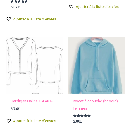
Ajouter à la liste d'envies
Note
5.07
£
5.00
sur 5
Ajouter à la liste d'envies
Cardigan Calina, 34 au 56
sweat à capuche (hoodie)
femmes
3.74
£
Ajouter à la liste d'envies
Note
2.80
£
5.00
sur 5