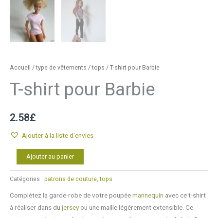
Accueil
/
type de vêtements
/
tops
/ T-shirt pour Barbie
T-shirt pour Barbie
2.58
£
Ajouter à la liste d'envies
quantité
Alternative:
Ajouter au panier
de
T-
Catégories :
patrons de couture
,
tops
shirt
Complétez la garde-robe de votre poupée
mannequin
avec ce t-shirt
pour
à réaliser dans du
jersey
ou une maille légèrement extensible. Ce
Barbie