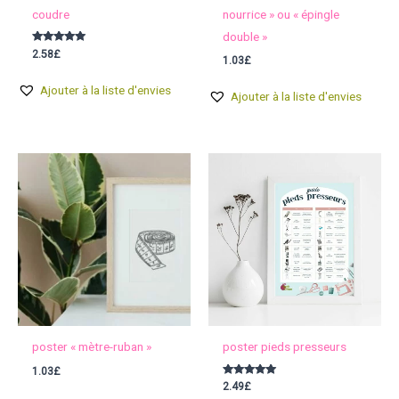
coudre
nourrice » ou « épingle
double »
Note
2.58
£
1.03
£
5.00
sur 5
Ajouter à la liste d'envies
Ajouter à la liste d'envies
poster « mètre-ruban »
poster pieds presseurs
1.03
£
Note
2.49
£
4.92