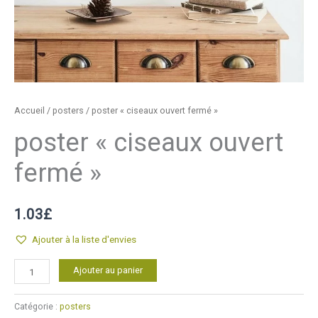
Accueil
/
posters
/ poster « ciseaux ouvert fermé »
poster « ciseaux ouvert
fermé »
1.03
£
Ajouter à la liste d'envies
quantité
Alternative:
Ajouter au panier
de
poster
Catégorie :
posters