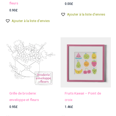
fleurs
0.00
£
0.90
£
Ajouter à la liste d'envies
Ajouter à la liste d'envies
Grille de broderie:
Fruits Kawaii – Point de
enveloppe et fleurs
croix
0.95
£
1.46
£