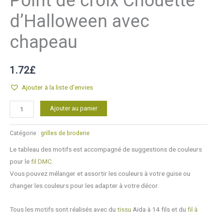
Point de croix Chouette
d’Halloween avec
chapeau
1.72
£
Ajouter à la liste d'envies
quantité
Alternative:
Ajouter au panier
de
Point
Catégorie :
grilles de broderie
de
Le tableau des motifs est accompagné de suggestions de couleurs
croix
pour le
fil DMC
.
Chouette
Vous pouvez mélanger et assortir les couleurs à votre guise ou
d'Halloween
changer les couleurs pour les adapter à votre décor.
avec
chapeau
Tous les motifs sont réalisés avec du
tissu
Aida à 14 fils et du
fil à