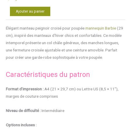
quantité
Alternative:
Ajouter au panier
de
Patron
Élégant manteau peignoir croisé pour poupée
mannequin
Barbie
(29
Manteau
cm), inspiré des manteaux d’hiver chics et confortables. Ce modèle
/
intemporel présente un col châle généreux, des manches longues,
Peignoir
une fermeture croisée ajustable et une ceinture amovible. Parfait
pour
pour créer une garde-robe sophistiquée à votre poupée.
Barbie
Caractéristiques du patron
Format d’impression :
A4 (21 × 29,7 cm) ou Lettre US (8,5 × 11″),
marges de couture comprises
Niveau de difficulté :
Intermédiaire
Options incluses :