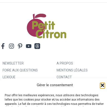
NEWSLETTER
A PROPOS
FOIRE AUX QUESTIONS
MENTIONS LÉGALES
LEXIQUE
CONTACT
IMPRIMER UN PATRON
ANNONCEURS
Gérer le consentement
MA BOUTIQUE CREATIVE FABRICA
CONDITIONS GÉNÉRALES
Pour offrir les meilleures expériences, nous utilisons des technologies
D’UTILISATION
telles que les cookies pour stocker et/ou accéder aux informations des
appareils. Le fait de consentir à ces technologies nous permettra de traiter
POLITIQUE DE CONFIDENTIALITÉ