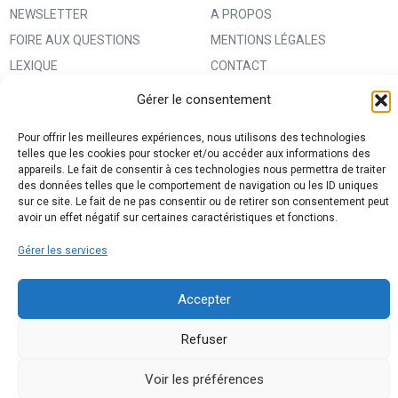
NEWSLETTER
A PROPOS
FOIRE AUX QUESTIONS
MENTIONS LÉGALES
LEXIQUE
CONTACT
IMPRIMER UN PATRON
ANNONCEURS
Gérer le consentement
MA BOUTIQUE CREATIVE FABRICA
CONDITIONS GÉNÉRALES
Pour offrir les meilleures expériences, nous utilisons des technologies
D’UTILISATION
telles que les cookies pour stocker et/ou accéder aux informations des
POLITIQUE DE CONFIDENTIALITÉ
appareils. Le fait de consentir à ces technologies nous permettra de traiter
des données telles que le comportement de navigation ou les ID uniques
ET PROTECTION DES DONNÉES
sur ce site. Le fait de ne pas consentir ou de retirer son consentement peut
avoir un effet négatif sur certaines caractéristiques et fonctions.
(RGPD)
POLITIQUE DE COOKIES (UE)
Gérer les services
PARTENAIRES
DROIT DE RÉTRACTATION
Accepter
Refuser
Voir les préférences