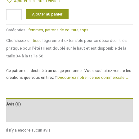
Ajouter à la liste d'envies
quantité
Alternative:
Ajouter au panier
de
Débardeur
Catégories :
femmes
,
patrons de couture
,
tops
de
Choisissez un
tissu
légèrement extensible pour ce débardeur très
femme
pratique pour l’été ! Il est doublé sur le haut et est disponible de la
taille 34 à la taille 56.
Ce patron est destiné à un usage personnel. Vous souhaitez vendre les
créations que vous en tirez ?
Découvrez notre licence commerciale →
Avis (0)
Q & R
Il n’y a encore aucun avis