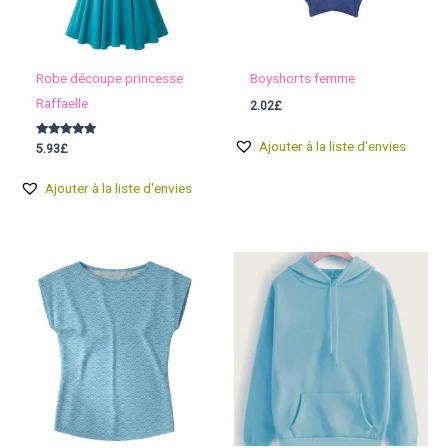
Robe découpe princesse
Boyshorts femme
Raffaelle
2.02
£
Ajouter à la liste d'envies
Note
5.93
£
4.80
sur 5
Ajouter à la liste d'envies