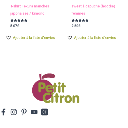
T-shirt Tekura manches
sweat à capuche (hoodie)
japonaises / kimono
femmes
Note
Note
5.07
£
2.80
£
5.00
5.00
sur 5
sur 5
Ajouter à la liste d'envies
Ajouter à la liste d'envies