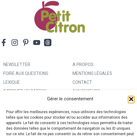
NEWSLETTER
A PROPOS
FOIRE AUX QUESTIONS
MENTIONS LÉGALES
LEXIQUE
CONTACT
IMPRIMER UN PATRON
ANNONCEURS
Gérer le consentement
MA BOUTIQUE CREATIVE FABRICA
CONDITIONS GÉNÉRALES
D’UTILISATION
Pour offrir les meilleures expériences, nous utilisons des technologies
POLITIQUE DE CONFIDENTIALITÉ
telles que les cookies pour stocker et/ou accéder aux informations des
appareils. Le fait de consentir à ces technologies nous permettra de traiter
ET PROTECTION DES DONNÉES
des données telles que le comportement de navigation ou les ID uniques
sur ce site. Le fait de ne pas consentir ou de retirer son consentement peut
(RGPD)