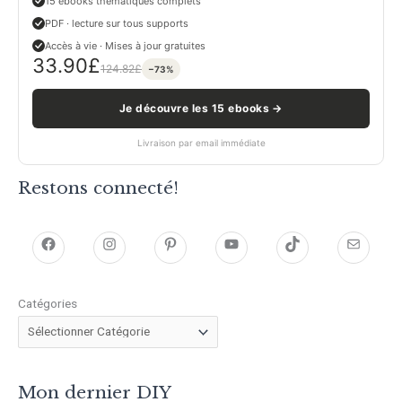
15 ebooks thématiques complets
PDF · lecture sur tous supports
Accès à vie · Mises à jour gratuites
33.90
£
124.82
£
−73%
Je découvre les 15 ebooks →
Livraison par email immédiate
Restons connecté!
h
h
P
Y
T
E
t
t
i
o
i
-
Catégories
t
t
n
u
k
m
p
p
t
T
T
a
s
s
e
u
o
i
Mon dernier DIY
:
:
r
b
k
l