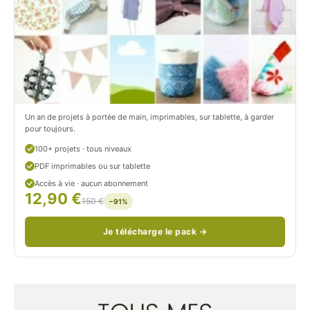
r
t
o
r
n
o
/
n
c
Un an de projets à portée de main, imprimables, sur tablette, à garder
o
pour toujours.
u
100+ projets · tous niveaux
PDF imprimables ou sur tablette
d
Accès à vie · aucun abonnement
12,90 €
/
150 €
−91%
Je télécharge le pack →