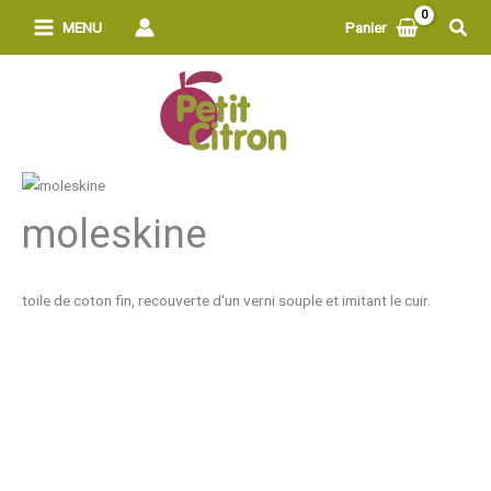
Aller
Rech
MENU
Panier
au
contenu
moleskine
toile de coton fin, recouverte d'un verni souple et imitant le cuir.