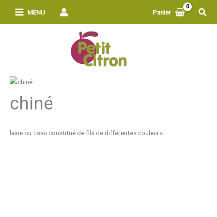
Aller
Rech
MENU
Panier
au
contenu
chiné
laine ou tissu constitué de fils de différentes couleurs.