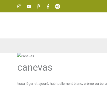
Aller
au
contenu
canevas
tissu léger et ajouré, habituellement blanc, crème ou écru