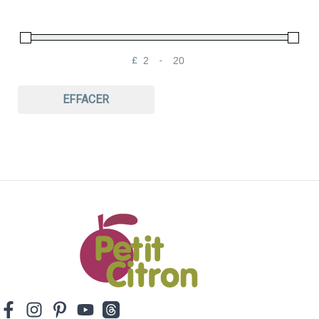
robes
salopettes
shorts
£
-
tops
Minimum Price
Maximum Price
vêtements de grossesse
EFFACER
vêtements de nuit