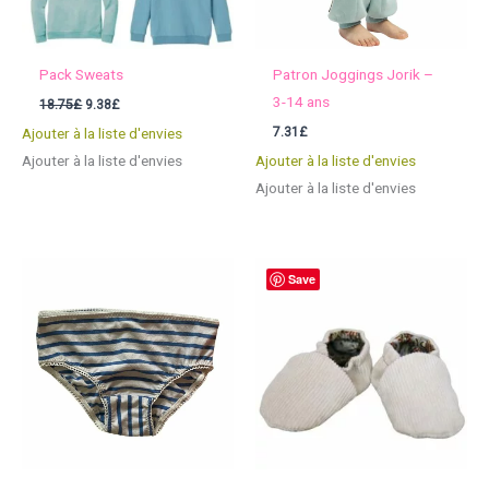
Pack Sweats
Patron Joggings Jorik –
3-14 ans
Le
Le
18.75
£
9.38
£
prix
prix
7.31
£
Ajouter à la liste d'envies
initial
actuel
était :
est :
Ajouter à la liste d'envies
Ajouter à la liste d'envies
18.75£.
9.38£.
Ajouter à la liste d'envies
Save