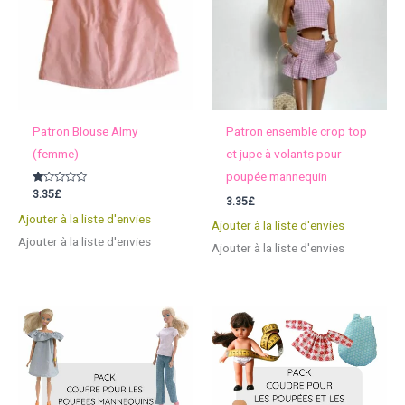
Patron Blouse Almy
Patron ensemble crop top
(femme)
et jupe à volants pour
poupée mannequin
Note
3.35
£
3.35
£
1.00
sur
Ajouter à la liste d'envies
5
Ajouter à la liste d'envies
Ajouter à la liste d'envies
Ajouter à la liste d'envies