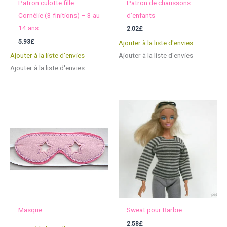
Patron culotte fille
Patron de chaussons
Cornélie (3 finitions) – 3 au
d’enfants
14 ans
2.02
£
5.93
£
Ajouter à la liste d'envies
Ajouter à la liste d'envies
Ajouter à la liste d'envies
Ajouter à la liste d'envies
Masque
Sweat pour Barbie
2.58
£