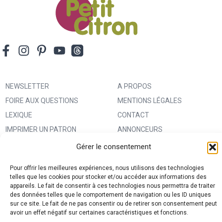
NEWSLETTER
A PROPOS
FOIRE AUX QUESTIONS
MENTIONS LÉGALES
LEXIQUE
CONTACT
IMPRIMER UN PATRON
ANNONCEURS
MA BOUTIQUE CREATIVE FABRICA
CONDITIONS GÉNÉRALES
Gérer le consentement
D’UTILISATION
Pour offrir les meilleures expériences, nous utilisons des technologies
POLITIQUE DE CONFIDENTIALITÉ
telles que les cookies pour stocker et/ou accéder aux informations des
appareils. Le fait de consentir à ces technologies nous permettra de traiter
ET PROTECTION DES DONNÉES
des données telles que le comportement de navigation ou les ID uniques
(RGPD)
sur ce site. Le fait de ne pas consentir ou de retirer son consentement peut
avoir un effet négatif sur certaines caractéristiques et fonctions.
POLITIQUE DE COOKIES (UE)