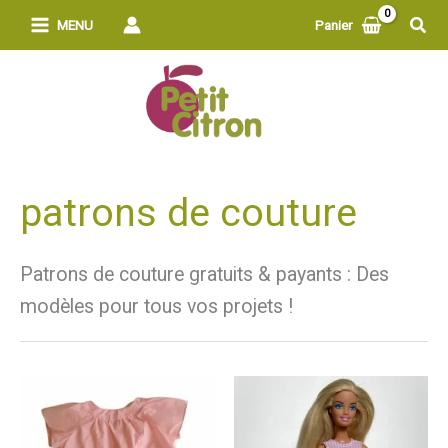
Aller
Rech
MENU
Panier
au
contenu
patrons de couture
Patrons de couture gratuits & payants : Des
modèles pour tous vos projets !