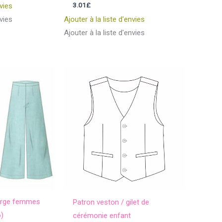
Note
3.01
£
nvies
4.75
sur 5
nvies
Ajouter à la liste d'envies
Ajouter à la liste d'envies
large femmes
Patron veston / gilet de
6)
cérémonie enfant