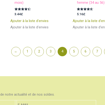
mois)
femme (34 au 56)
Note
Note
3.44
£
5.16
£
4.50
4.50
sur 5
sur 5
Ajouter à la liste d'envies
Ajouter à la liste d'e
Ajouter à la liste d'envies
Ajouter à la liste d'e
←
1
2
3
4
5
6
7
de notre actualité et de nos soldes.