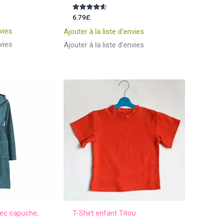
Note
6.79
£
4.60
sur 5
nvies
Ajouter à la liste d'envies
nvies
Ajouter à la liste d'envies
vec capuche,
T-Shirt enfant Titou