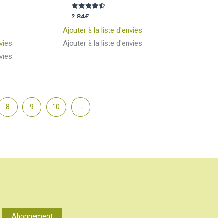
Note
2.84
£
4.50
sur 5
Ajouter à la liste d'envies
nvies
Ajouter à la liste d'envies
nvies
8
9
10
→
Abonnement