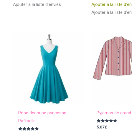
sur 5
Ajouter à la liste d'envies
Ajouter à la liste d'e
Ajouter à la liste d'e
Robe découpe princesse
Pyjamas de grand-
Raffaelle
Note
5.07
£
4.75