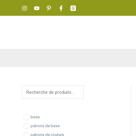
Aller
au
contenu
R
e
c
h
livres
e
patrons de base
patrons de couture
r