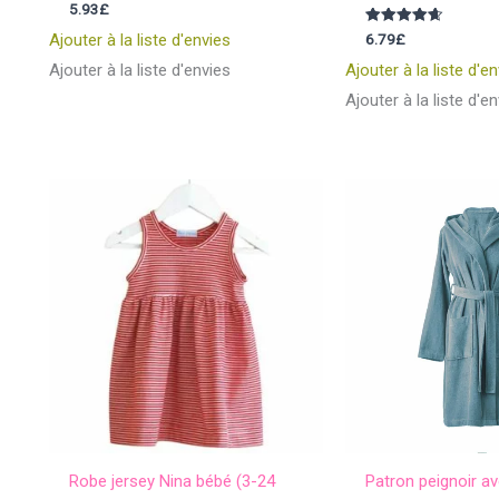
Note
5.93
£
4.75
sur 5
Note
6.79
£
Ajouter à la liste d'envies
4.67
sur 5
Ajouter à la liste d'envies
Ajouter à la liste d'e
Ajouter à la liste d'e
Robe jersey Nina bébé (3-24
Patron peignoir a