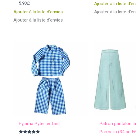
sur 5
Note
5.93
£
Ajouter à la liste d'e
4.80
sur 5
Ajouter à la liste d'envies
Ajouter à la liste d'e
Ajouter à la liste d'envies
Pyjama Pyter, enfant
Patron pantalon 
Parmelia (34 au 5