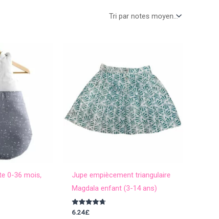
te 0-36 mois,
Jupe empiècement triangulaire
Magdala enfant (3-14 ans)
Note
6.24
£
4.80