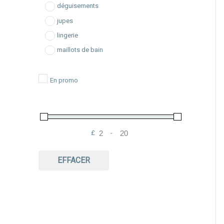
déguisements
jupes
lingerie
maillots de bain
pantalons
robes
En promo
salopettes
shorts
tops
£
-
vêtements de grossesse
Minimum Price
Maximum Price
vêtements de nuit
EFFACER