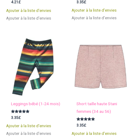
Note
Note
3.35
£
4.21
£
5.00
5.00
sur 5
sur 5
Ajouter à la liste d'envies
Ajouter à la liste d'envies
Ajouter à la liste d'envies
Ajouter à la liste d'envies
Leggings bébé (1-24 mois)
Short taille haute Stani
femmes (34 au 56)
Note
3.35
£
5.00
sur 5
Note
3.35
£
Ajouter à la liste d'envies
5.00
sur 5
Ajouter à la liste d'envies
Ajouter à la liste d'envies