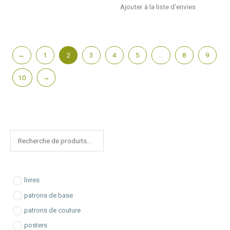
Ajouter à la liste d'envies
←
1
2
3
4
5
…
8
9
10
→
R
e
c
h
livres
e
patrons de base
r
patrons de couture
c
posters