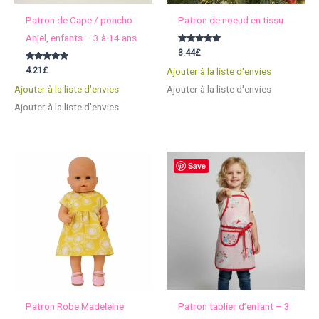
Patron de Cape / poncho
Patron de noeud en tissu
Anjel, enfants – 3 à 14 ans
Note
3.44
£
5.00
sur 5
Note
4.21
£
Ajouter à la liste d'envies
5.00
sur 5
Ajouter à la liste d'envies
Ajouter à la liste d'envies
Ajouter à la liste d'envies
Save
Patron Robe Madeleine
Patron tablier d’enfant – 3