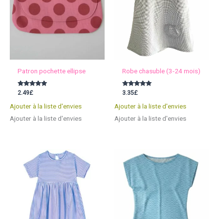
Patron pochette ellipse
Robe chasuble (3-24 mois)
Note
Note
2.49
£
3.35
£
5.00
5.00
sur 5
sur 5
Ajouter à la liste d'envies
Ajouter à la liste d'envies
Ajouter à la liste d'envies
Ajouter à la liste d'envies