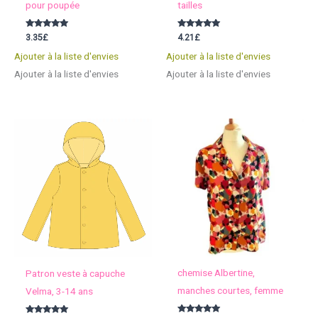
pour poupée
tailles
Note
Note
3.35
£
4.21
£
5.00
5.00
sur 5
sur 5
Ajouter à la liste d'envies
Ajouter à la liste d'envies
Ajouter à la liste d'envies
Ajouter à la liste d'envies
chemise Albertine,
Patron veste à capuche
manches courtes, femme
Velma, 3-14 ans