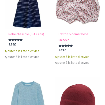
Robe chasuble (3-12 ans)
Patron bloomer bébé
unisexe
Note
3.35
£
5.00
sur 5
Note
4.21
£
Ajouter à la liste d'envies
5.00
sur 5
Ajouter à la liste d'envies
Ajouter à la liste d'envies
Ajouter à la liste d'envies