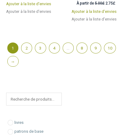
sur 5
Note
Le
Le
À partir de
5.00
£
2.75
£
Ajouter à la liste d'envies
5.00
prix
prix
sur 5
Ajouter à la liste d'envies
Ajouter à la liste d'envies
initial
actuel
était :
est :
Ajouter à la liste d'envies
5.00£.
2.75£.
1
2
3
4
…
8
9
10
→
R
e
c
h
livres
e
patrons de base