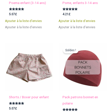
Poema enfant (3-14 ans)
Pome, enfants 3-14 ans
Note
Note
5.07
£
4.21
£
5.00
5.00
sur 5
sur 5
Ajouter à la liste d'envies
Ajouter à la liste d'envies
Ajouter à la liste d'envies
Ajouter à la liste d'envies
Soldes !
Shorts / Boxer pour enfant
Pack patrons bonnet en
polaire
Note
5.07
£
5.00