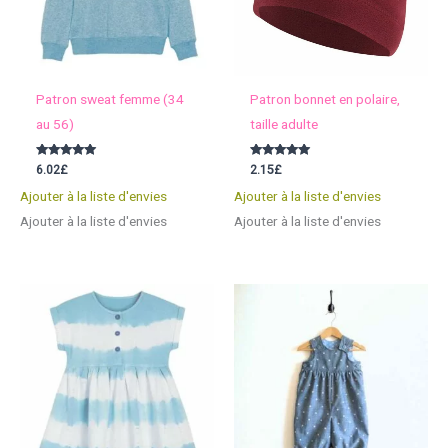
Patron sweat femme (34
Patron bonnet en polaire,
au 56)
taille adulte
Note
Note
6.02
£
2.15
£
5.00
5.00
sur 5
sur 5
Ajouter à la liste d'envies
Ajouter à la liste d'envies
Ajouter à la liste d'envies
Ajouter à la liste d'envies