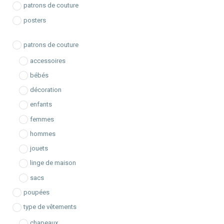
r
patrons de couture
c
posters
h
e
patrons de couture
accessoires
bébés
décoration
enfants
femmes
hommes
jouets
linge de maison
sacs
poupées
type de vêtements
chapeaux