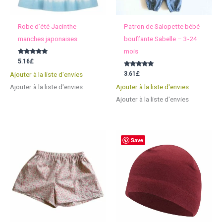
Robe d’été Jacinthe
Patron de Salopette bébé
manches japonaises
bouffante Sabelle – 3-24
mois
Note
5.16
£
5.00
sur 5
Note
3.61
£
Ajouter à la liste d'envies
5.00
sur 5
Ajouter à la liste d'envies
Ajouter à la liste d'envies
Ajouter à la liste d'envies
Save