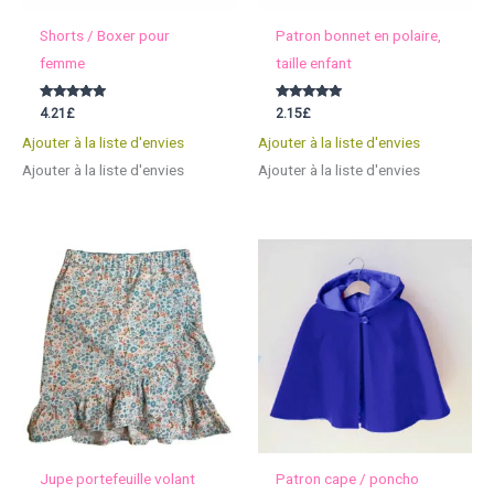
Shorts / Boxer pour
Patron bonnet en polaire,
femme
taille enfant
Note
Note
4.21
£
2.15
£
5.00
5.00
sur 5
sur 5
Ajouter à la liste d'envies
Ajouter à la liste d'envies
Ajouter à la liste d'envies
Ajouter à la liste d'envies
Jupe portefeuille volant
Patron cape / poncho